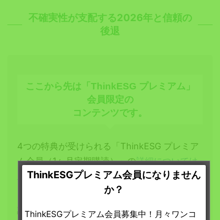
不確実性が支配する2026年と信頼の
後退
ここから先は「ThinkESG プレミアム」
会員限定の
コンテンツです。
4つの特典が受けられる「ThinkESG プレミア
ム会員（1ヶ月定期購読）」の
詳細については
ThinkESGプレミアム会員になりません
こちらをご覧ください
。
か？
「ThinkESG プレミアム会員（1ヶ月定期購
読）」へは
こちらからお申し込みいただけま
ThinkESGプレミアム会員募集中！月々ワンコ