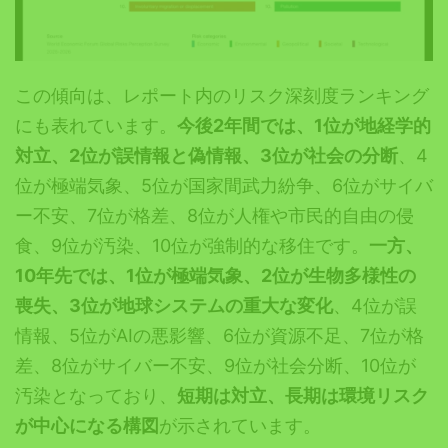
この傾向は、レポート内のリスク深刻度ランキング
にも表れています。
今後2年間では、1位が地経学的
対立、2位が誤情報と偽情報、3位が社会の分断
、4
位が極端気象、5位が国家間武力紛争、6位がサイバ
ー不安、7位が格差、8位が人権や市民的自由の侵
食、9位が汚染、10位が強制的な移住です。
一方、
10年先では、1位が極端気象、2位が生物多様性の
喪失、3位が地球システムの重大な変化
、4位が誤
情報、5位がAIの悪影響、6位が資源不足、7位が格
差、8位がサイバー不安、9位が社会分断、10位が
汚染となっており、
短期は対立、長期は環境リスク
が中心になる構図
が示されています。