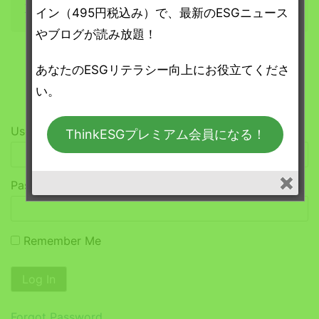
す
。
イン（495円税込み）で、最新のESGニュース
やブログが読み放題！
「ThinkESG プレミアム」会員の方はログイ
あなたのESGリテラシー向上にお役立てくださ
ンしてください。
い。
Username or E-mail
ThinkESGプレミアム会員になる！
Password
Remember Me
Forgot Password