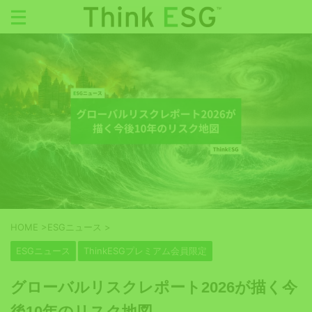
HOME
>
ESGニュース
>
ESGニュース
ThinkESGプレミアム会員限定
グローバルリスクレポート2026が描く今
後10年のリスク地図