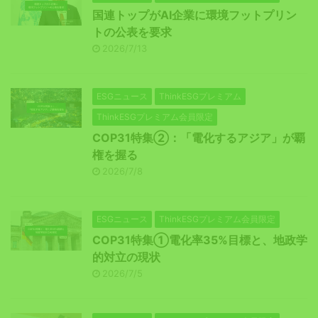
国連トップがAI企業に環境フットプリン
トの公表を要求
2026/7/13
ESGニュース
ThinkESGプレミアム
ThinkESGプレミアム会員限定
COP31特集②：「電化するアジア」が覇
権を握る
2026/7/8
ESGニュース
ThinkESGプレミアム会員限定
COP31特集①電化率35%目標と、地政学
的対立の現状
2026/7/5