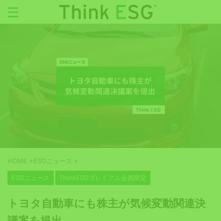
HOME
>
ESGニュース
>
ESGニュース
ThinkESGプレミアム会員限定
トヨタ自動車にも株主が気候変動関連決
議案を提出