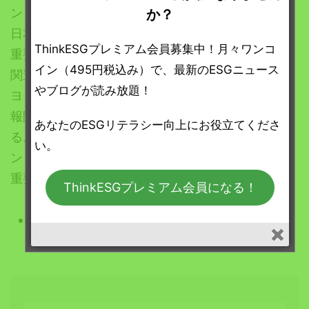
ンと主導的に関わることは、日本経済の脱炭素化、
か？
日本の持続的な経済成長、雇用創出にとって極めて
ThinkESGプレミアム会員募集中！月々ワンコ
重要であると考える。私たちは、特に最近の一部の
イン（495円税込み）で、最新のESGニュース
関連会社における排ガス不正表示問題を考慮し、ト
やブログが読み放題！
ヨタが私たちの提案に基づき、サステナビリティ情
報開示の強化と透明性の向上を図ることを推奨す
あなたのESGリテラシー向上にお役立てくださ
る。これは、トヨタの温室効果ガス削減コミットメ
い。
ントと戦略に対する投資家の信頼を回復するために
重要なことである」。
ThinkESGプレミアム会員になる！
アカデミカーペンションの最高投資責任者で
あるアンダース・シェルデ氏