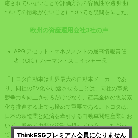
慮されていないことや評価方法の客観性や透明性に
ついての情報がないことについても疑問を呈した。
欧州の資産運用会社3社の声
APG アセット・マネジメントの最高情報責任
者（CIO）ハーマン・スロイジャー氏
「トヨタ自動車は世界最大の自動車メーカーであ
り、同社のEV化を加速させることは、同社の事業
競争力を向上させるだけでなく、産業全体の脱炭素
化を推進する上でも極めて重要である。トヨタは、
日本の製造業と経済を牽引する自動車関連産業にお
いて、極めて重要な役割を担っている。したがっ
て、トヨタが業界団体、規制当局、サプライチェー
ThinkESGプレミアム会員になりません