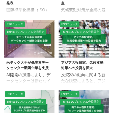
は、現在欧米の5倍の速
COP31に向けた土台を築
る。 深刻化する気候危機
発表
点
さで電化を急進させてい
くための重要な準備協議
...
国際標準化機構（ISO）
気候変動対策が企業の競
る。致命的な化石燃料不
としての役割を担ってい
は6月17日、「ISO ネッ
争力と直結する時代にお
足を圧倒的な技術と国産
る。本記事では、電化が
トゼロを目指す組織向け
いて、その評価基準のあ
ESGニュース
ESGニュース
の自然資源で克服し、電
もたらす莫大な経済効果
規格（ISO 14060）」に
り方が大きな転換点を迎
子（エレクトロン）を基
から、国際交渉の裏で渦
ThinkESGプレミアム会員限定
ThinkESGプレミアム会員限定
関するパブリックコメン
えている。本記事では、
盤に「アジアの世紀」を
巻く地政学的な対立や気
ト募集を開始した。ISO
企業の脱炭素対策を巡る
切り拓く同レポートの核
候資金の壁まで、議論の
14060規格は、企業のネ
主要な世界的基準設定機
心に迫る。＊１ COP31
全貌について解説する。
ットゼロ目標、移行計
関であるSBTi（サイエン
2026/5/30
2026/5/24
が位置づける「電化」 気
国連気候変動枠組条約第
画、および温室効果ガス
ス・ベースド・ターゲッ
候変動対策において長年
31回締約国会議(COP31
米テック大手が低炭素デー
アジアの投資家、気候変動
（GHG）報告のための、
ツ・イニシアチブ）が発
地味 ...
...
タセンター新興企業を支援
対策への投資を拡大
統一された国際的に認め
表した新たなルールブッ
AI開発の加速により、デ
投資家の動向に関する新
られた枠組みを確立する
クを巡る議論と、その背
ータセンターは新たなイ
たな調査によると、アジ
ものであり、組織が信頼
景にあるビジネスの現実
ンフラ競争の中心的存在
アにおける気候投資の優
性が高く包括的なネット
や米テック企業のロビー
となっている。事業者が
先順位ではエネルギー貯
ゼロ移行計画を策定する
活動について詳しく解説
ESGニュース
ESGニュース
データセンターの容量を
蔵がトップとなってい
ことを支援するために設
する。 SBTiの新たなジ
ThinkESGプレミアム会員限定
ThinkESGプレミアム会員限定
増強するにつれ、電力、
る。＊1 アジアの機関投
計された、世界で初めて
レンマと「企業ネットゼ
冷却、資材へのアクセス
資家は、気候変動対策へ
の独立して検証可能な国
ロ標準v2.0」 企業の気