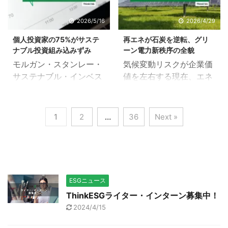
に関する圧力が急速に高
の投資計画を加速させて
際規格である。*1 この国
候変動に関する取り組み
まっており、その結果、
いる。気候変動に関する
2026/5/16
2026/4/29
際規格草案は、9月上旬
を評価する枠組みは、い
温室効果ガスの排出量や
アジア投資家グループ
までに各国の合意形成を
わゆるグルーチョ・マル
個人投資家の75%がサステ
再エネが石炭を逆転、グリ
周辺環境への影響が増加
（AIGCC）が発表した報
行うため、170カ国 ...
クスのジレンマに直面し
ナブル投資組み込みずみ
ーン電力新秩序の全貌
している。 そんな中、マ
告書『The State of
ていると指摘さ ...
モルガン・スタンレー・
気候変動リスクが企業価
イクロソフト、グーグ
Investor Climate
サステナブル・インベス
値を左右する現在、エネ
ル、メタ、アマゾンが支
Transition in Asia
ティング研究所（The
ルギー構造の転換を捉え
援する「データセンタ
2026』*2によると、気
Institute）は、2026年版
ることはESG投資の最重
ー・イノベーション・イ
候ソリューション投資に
の「サステナブル・シグ
要課題である。2025
1
2
…
36
Next »
ニシアティブ（DCII）」
関する定量的な目標設定
ナルズ（Sustainable
年、太陽光の爆発的普及
は、低炭素データセンタ
がますます主流になりつ
Signals）」レポートを
によりクリーン電力が新
ー開発のイノベーション
つあり、それを裏付ける
発表した。本調査は、
規需要をすべて吸収し、
の原動力となることが期
ための資金投入も同様に
2026年2月から3月にか
ついに再生可能エネルギ
待されている。*1 現在、
増加している。 本調査
けて、北米、欧州、およ
ーが石炭火力を逆転し
環境や地域社会に深い影
は、 ...
ESGニュース
びアジア太平洋
た。本記事では、英シン
響を与える革新的な ...
ThinkESGライター・インターン募集中！
（APAC）地域の現役個
クタンクEmberの最新レ
2024/4/15
人投資家2,250名を対象
ポート「Global
に、サステナブル投資に
Electricity Review