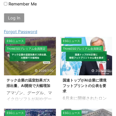
Remember Me
Forgot Password
ESGニュース
ESGニュース
ThinkESGプレミアム会員限定
ThinkESGプレミアム会員限定
2026/7/30
2026/7/13
テック企業の温室効果ガス
国連トップがAI企業に環境
排出量、AI開発で大幅増加
フットプリントの公表を要
求
アマゾン、グーグル、マ
6月末に開催されたロン
イクロソフトがAIやデー
ドン・クライメート・ア
タセンターの急激な電力
クション・ウィークに
需要に対応するため、信
ESGニュース
ESGニュース