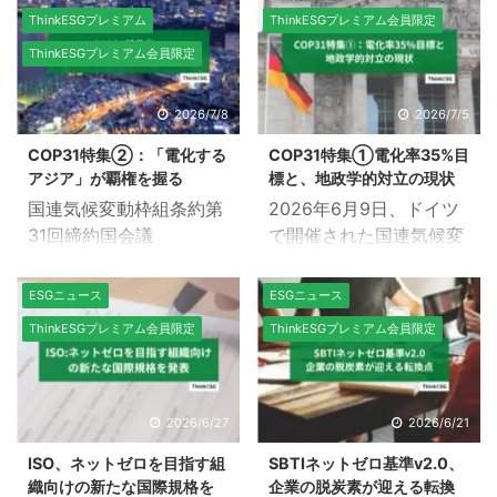
て、国連は、AI企業に対
頼性の高い電力を迅速に
ThinkESGプレミアム
ThinkESGプレミアム会員限定
し、環境フットプリント
確保・供給する取り組み
ThinkESGプレミアム会員限定
を「包み隠さず公表す
「スピード・トゥ・パワ
る」よう強く求めた。背
ー」*１には、2025年と
景には2025年時点でデ
2026年だけで合計約
2026/7/8
2026/7/5
ータセンターの電力消費
7,500億ドル(約123兆円)
COP31特集②：「電化する
COP31特集①電化率35%目
量が世界の上位10カ国を
を投資している。その一
アジア」が覇権を握る
標と、地政学的対立の現状
除くすべての国を上回っ
方で、各社の温室効果ガ
国連気候変動枠組条約第
2026年6月9日、ドイツ
たとする国連の最新の調
ス削減目標を覆す事態を
31回締約国会議
で開催された国連気候変
査結果がある。これを受
招いている。 3社とも、
（COP31）を巡る世界的
動会議第31回(COP31)の
け、グテーレス国連事務
2025年のサステナビリ
な電化の潮流において、
準備会議において、脱炭
総長は、「化石燃料が気
ESGニュース
ESGニュース
ティーに関する最新報告
アジアは極めて重要な鍵
素化の切り札とされる
候とエネルギーの危機を
で、温室効果ガス排出量
ThinkESGプレミアム会員限定
ThinkESGプレミアム会員限定
を握る。英シンクタンク
「電化」の世界的な新目
助長している」とロンド
が2桁の増加を記録して
Emberの革新的レポート
標が浮上した。 毎年ドイ
ンのイベント中に強調し
おり、その主な要因は電
「Electric Asia」による
ツのボンで開催される会
た。本記事では、国連が
力消費にある。電力消費
と、世界人口の半分を抱
合は、年次の国連気候変
2026/6/27
2026/6/21
ここまでAIによる環境イ
に伴う報告排出量は、ア
え、クリーン技術生産の
動サミットのほぼ中間点
ンパクトに注目する背景
マゾンとグーグルで3分
ISO、ネットゼロを目指す組
SBTIネットゼロ基準v2.0、
4分の3を占めるアジア
に位置し、今年の11月の
について詳しく解説す
の1以 ...
織向けの新たな国際規格を
企業の脱炭素が迎える転換