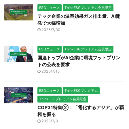
対する姿勢や機会、課題
2026」を基に、世界の
ESGニュース
ThinkESGプレミアム会員限定
を評価するために実施さ
電力市場が迎えた歴史的
テック企業の温室効果ガス排出量、AI開
れた。また、今回初めて
転換点を詳解する。＊１
発で大幅増加
中東・北アフリカ
レポートのハイライト：
2026/7/30
（MENA）地域の投資家
化石燃料の停滞と太陽光
も調査対象に含まれた。
の躍進 記録的な太陽光発
＊1, ＊2 過去最高の関心
電の成長により、クリー
ESGニュース
ThinkESGプレミアム会員限定
度と「意識・行 ...
ンな電力源が2025年 ...
国連トップがAI企業に環境フットプリン
トの公表を要求
2026/7/13
ESGニュース
ThinkESGプレミアム
ThinkESGプレミアム会員限定
COP31特集②：「電化するアジア」が覇
権を握る
2026/7/8