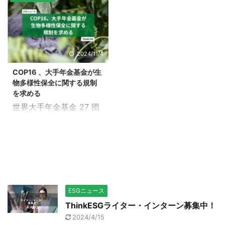
兆ドル（約4,000兆円）
産業省と環境省の合同委
相当の熱波被害をもたら
員会が2035年の国の温
したとする研究結果が発
室効果ガス削減目標
表された。研究では、排
（NDC）の政府案につい
出量ごとの気温上昇や経
て審議する中、目先の対
2024/11/4
済損失が企業別に数値化
策コストが将来の損害や
COP16 、大手年金基金が生
され、5社だけで全体の3
機会より重要視されてい
物多様性保全に関する規制
分の1を占めることが明
るように見受けられる。
を求める
らかになった。この手法
しかし、最新の報告書に
世界大手年金基金 27 団
は、企業ごとの「気候変
よると、気候変動対策の
体の連合が、11月2日に
動責任」※を科学的に裏
不作為がもたらす経済的
コロンビアのカリで閉幕
付ける新たな証拠として
コストが巨額で、逆に早
した国連生物多様性会議
注目されている。 ※気候
期の取り組みのベネフィ
（COP16）で各国政府に
変動責任とは?気候変動
ットが中長期に渡りリタ
対し、生物多様性の喪失
責任（climate liability）
ーンをもたらすことが明
を食い止めるための政策
とは、気候変動に起因す
らかになっている。 グロ
と規制を導入するよう要
ESGニュース
る損害に対する法的責任
ーバルな経営コンサルテ
請した。＊１ 同会議
ThinkESGライター・インターン募集中！
のことで、過去と将来の
ィングファームであるボ
で、ネイチャー100の投
2024/4/15
損害の両 ...
ストン コンサルティン