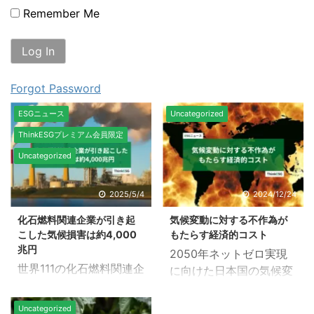
Remember Me
Forgot Password
ESGニュース
Uncategorized
ThinkESGプレミアム会員限定
Uncategorized
2025/5/4
2024/12/24
化石燃料関連企業が引き起
気候変動に対する不作為が
こした気候損害は約4,000
もたらす経済的コスト
兆円
2050年ネットゼロ実現
世界111の化石燃料関連企
に向けた日本国の気候変
業による排出が、1991年
動対策の現状と今後の課
から2020年の間に約28
題について検討する経済
Uncategorized