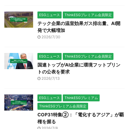
資家イニシアチブも初の
...
企業ベンチマークを公表
し、企業の生物多様性へ
ESGニュース
ThinkESGプレミアム会員限定
の対応がステークホルダ
テック企業の温室効果ガス排出量、AI開
ーから迫られる。スウェ
発で大幅増加
ーデンの年金基金 AP7、
2026/7/30
オーストラリアの年金
Hesta、カナダのケベッ
ク貯蓄投資公庫
ESGニュース
ThinkESGプレミアム会員限定
(CDPQ)、英国の英国国
国連トップがAI企業に環境フットプリン
教会年金委員会および大
トの公表を要求
学年金制度を含む年金基
2026/7/13
金の連合は ...
ESGニュース
ThinkESGプレミアム
ThinkESGプレミアム会員限定
COP31特集②：「電化するアジア」が覇
権を握る
2026/7/8