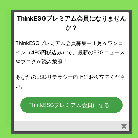
ThinkESGプレミアム会員になりません
か？
ここから先は「ThinkESG プレミアム」
会員限定の
ThinkESGプレミアム会員募集中！月々ワンコ
コンテンツです。
イン（495円税込み）で、最新のESGニュース
やブログが読み放題！
4つの特典が受けられる「ThinkESG プレミア
ム会員（1ヶ月定期購読）」の
詳細については
あなたのESGリテラシー向上にお役立てくださ
こちらをご覧ください
。
い。
「ThinkESG プレミアム会員（1ヶ月定期購
ThinkESGプレミアム会員になる！
読）」へは
こちらからお申し込みいただけま
す
。