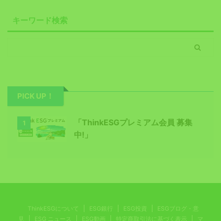
キーワード検索
PICK UP！
「ThinkESGプレミアム会員 募集
1
中!」
ThinkESGについて
ESG銀行
ESG投資
ESGブログ・意
見
ESG ニュース
ESG動画
特定商取引法に基づく表示
マ