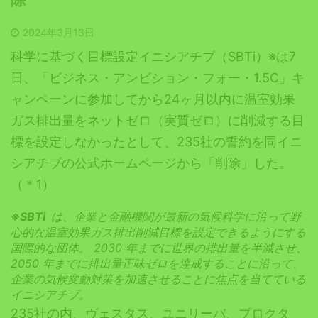
2024年3月13日
科学に基づく目標設定イニシアチブ（SBTi）※は7
日、「ビジネス・アンビション・フォー・1.5C」キ
ャンペーンに参加してから24ヶ月以内に温室効果
ガス排出量をネットゼロ（実質ゼロ）に削減する目
標を設定しなかったとして、235社の誓約を同イニ
シアチブの公式ホームページから「削除」した。
（＊1）
※
SBTi
は、企業と金融機関が最新の気候科学に沿って野
心的な温室効果ガス排出削減目標を設定できるようにする
国際的な団体。
2030
年までに世界の排出量を半減させ、
2050
年までに排出量正味ゼロを達成することに沿って、
企業の気候変動対策を加速させることに焦点を当てている
イニシアチブ
。
235社の内、ヴェスタス、ユニリーバ、プロクタ