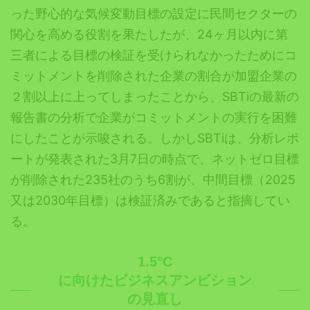
った野心的な気候変動目標の設定に民間セクターの
関心を高める役割を果たしたが、
24
ヶ月以内に第
三者による目標の検証を受けられなかったためにコ
ミットメントを削除された企業の割合が加盟企業の
２割以上に上ってしまったことから、
SBT
iの最新の
報告書の分析で企業がコミットメントの実行を困難
にしたことが示唆される。
しかし
SBTi
は、分析レポ
ート
が発表された3
月
7
日の時点で、ネットゼロ
目標
が削除
された
235
社のうち
6
割
が、中間目標（
2025
又は
2030
年目標）は検証済みであると指摘してい
る。
1.5°C
に向けたビジネスアンビション
の見直し