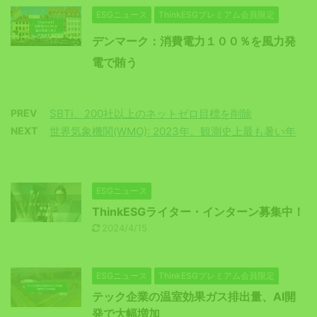
ESGニュース
ThinkESGプレミアム会員限定
デンマーク：消費電力１００％を風力発
電で賄う
PREV
SBTi、200社以上のネットゼロ目標を削除
NEXT
世界気象機関(WMO): 2023年、観測史上最も暑い年
ESGニュース
ThinkESGライター・インターン募集中！
2024/4/15
ESGニュース
ThinkESGプレミアム会員限定
テック企業の温室効果ガス排出量、AI開
発で大幅増加