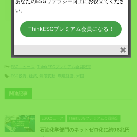
あなたのESGリテラシー向上にお役立てくださ
プレミアム会員になる
い。
ThinkESGプレミアム会員になる！
-
ESGニュース
,
ThinkESGプレミアム会員限定
-
ESG投資
,
建築
,
気候変動
,
環境経営
,
米国
関連記事
ESGニュース
ThinkESGプレミアム会員限定
石油化学部門のネットゼロ化に約96兆円