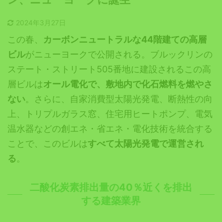
2024年3月27日
この春、
カーボンニュートラルな44階建ての高層
ビル
がニューヨークで公開される。ブルックリンの
ステート・ストリート505番地に建設されるこの高
層ビルは
オール電化で、敷地内で化石燃料を燃やさ
ない
。さらに、自家消費型太陽光発電、断熱性の向
上、トリプルガラス窓、住宅用ヒートポンプ、電気
温水器などの創エネ・省エネ・電化技術を統合する
ことで、このビルは
すべて太陽光発電で運営され
る
。
二酸化炭素排出量の40％近くを排出
する建築業界