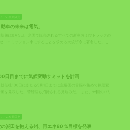
プレミアム会員限定
自動車の未来は電気」
統領は8月5日、米国で販売されるすべての新車およびトラックの
でにゼロエミッション車にすることを求める大統領令に署名した。こ
00日目までに気候変動サミットを計画
就任後100日にあたる5月1日までに主要国の首脳を集めて気候変
画を発表した。菅総理も招待される見込みだ。 また、米国のパリ
プレミアム会員限定
の炭田を抱える州、再エネ80 %目標を発表