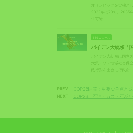
オリンピックを契機とし
2032年に70％、20
生可能 ...
ESGニュース
バイデン大統領「
バイデン大統領は国内
大気・水・地域社会保
政行動を土台に行政命 ..
PREV
COP28開幕：重要な争点と
NEXT
COP28、石油・ガス・石炭