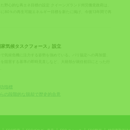
た野心的な再エネ目標の設定 クイーンズランド州労働党政府は、
35年に80％の再生可能エネルギー目標を新たに掲げ、今後13年間で再
国家気候タスクフォース」設立
外で気候危機に注力する姿勢を強めている。パリ協定への再加盟、
全を阻害する基準の即時見直しなど、大統領が就任初日にとった行
.
成功指標
からの段階的な脱却で歴史的合意