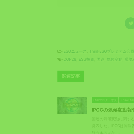
-
ESGニュース
,
ThinkESGプレミアム会
-
COP28
,
ESG投資
,
国連
,
気候変動
,
環境
関連記事
ESGブログ・意見
Think
IPCCの気候変動
国連の気候変動に関する
発表した。IPCCは同
疑う余地はな ...