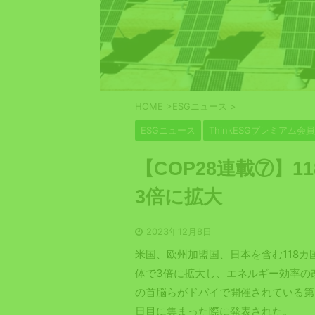
HOME
>
ESGニュース
>
ESGニュース
ThinkESGプレミアム会
【COP28連載⑦】1
3倍に拡大
2023年12月8日
米国、欧州加盟国、日本を含む118カ
体で3倍に拡大し、エネルギー効率の
の首脳らがドバイで開催されている第2
日目に集まった際に発表された。