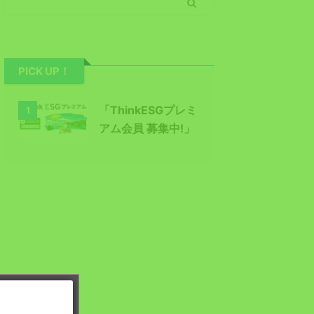
PICK UP！
「ThinkESGプレミ
1
アム会員 募集中!」