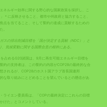
エネルギー効率に関する野心的な国家政策を採択し、こ
）」＊に反映させること、都市や州政府と協力すること、
焦点を当てること、そして誓約の達成に貢献するための
た。
ガスの排出削減目標を「国が決定する貢献（NDC）」と
り、気候変動に関する国際合意の根幹にある。
くを占めるG20諸国は、9月に再生可能エネルギー目標を
誓約の支持者は、この誓約の内容がCOP28の最終的な合
想されるが、COP28のホスト国アラブ首長国連邦
主的な取り組みにとどめることを望んでいるとの懸念があ
・ライエン委員長は、「COPの最終決定にこれらの目標
かけた」とコメントしている。