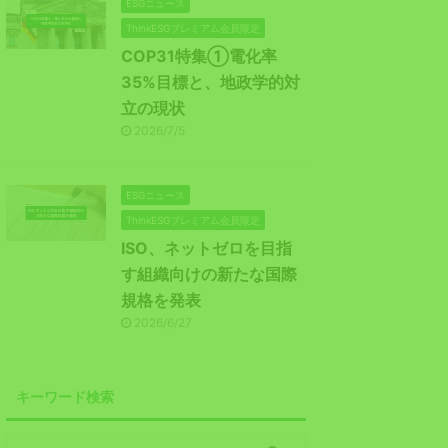
ESGニュース
ThinkESGプレミアム会員限定
COP31特集①電化率
35%目標と、地政学的対
立の現状
2026/7/5
ESGニュース
ThinkESGプレミアム会員限定
ISO、ネットゼロを目指
す組織向けの新たな国際
規格を発表
2026/6/27
キーワード検索