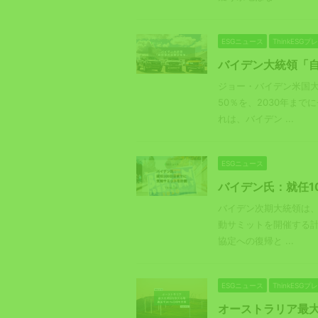
ESGニュース
ThinkESG
バイデン大統領「
ジョー・バイデン米国大
50％を、2030年ま
れは、バイデン ...
ESGニュース
バイデン氏：就任1
バイデン次期大統領は、
動サミットを開催する計
協定への復帰と ...
ESGニュース
ThinkESG
オーストラリア最大