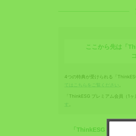
ここから先は「Th
4つの特典が受けられる「ThinkE
てはこちらをご覧ください
。
「ThinkESG プレミアム会員（
す
。
「ThinkESG プレ