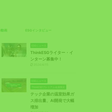
G動画
ESGインタビュー
ESGニュース
ThinkESGライター・イ
ンターン募集中！
2024/4/15
ESGニュース
ThinkESGプレミアム会員限定
テック企業の温室効果ガ
ス排出量、AI開発で大幅
増加