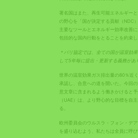
署名国はまた、再生可能エネルギーと
の野心を「国が決定する貢献（NDC
主要なツールとエネルギー効率改善に
包括的な国内行動をとることを約束し
＊パリ協定では、全ての国が温室効果
して5年毎に提出・更新する義務があ
世界の温室効果ガス排出量の80％近
承認し、合意への道を開いた。今回の
意文章に含まれるよう働きかけると予
（UAE）は、より野心的な目標を自
る。
欧州委員会のウルスラ・フォン・デア
を盛り込むよう、私たちは全員に呼び