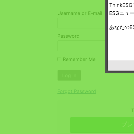
Think
ESGニュ
Username or E-mail
あなたのE
Password
Remember Me
Forgot Password
プレ