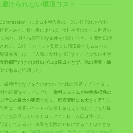
は避けられない環境コスト
t Commission）による本報告書は、35か国70名の食料・
研究である。報告書によれば、食料生産はすでに世界の
めており、最も持続可能な条件を想定しても、年間約50億
される。EAT-ランセット委員会共同議長であるヨハン・
響研究所）は、「人類に食料を供給することは常に生態
食料部門だけでは排出ゼロは達成できず、他の産業・輸
欠である
と強調した。
、栄養汚染などを含む9つの「地球の限界（プラネタリー
食料の影響をマッピングし、
食料システムが生物多様性の
ン汚染の最大の要因であり、気候変動にも大きく寄与し
計画は、農業がネットゼロ排出を超えて進むことを前提
ことを許容しているとロックストローム氏は述べた。
設定しているが、農業を実際にゼロにすることはできな
は述べた。
※1「
惑星の健康診断、世界は 「危険な新時代