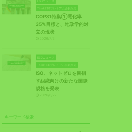
ESGニュース
ThinkESGプレミアム会員限定
COP31特集①電化率
35%目標と、地政学的対
立の現状
2026/7/5
ESGニュース
ThinkESGプレミアム会員限定
ISO、ネットゼロを目指
す組織向けの新たな国際
規格を発表
2026/6/27
キーワード検索