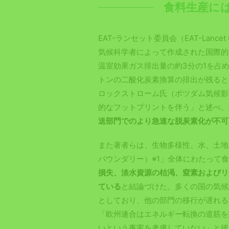
食料生産に
EAT-ランセット委員会（EAT-Lance
気候科学者によって作成された国際的
温室効果ガス排出量の約3分の1を占
トンの二酸化炭素換算の排出が残ると
ロックストローム氏（ポツダム気候影
的なフットプリントを伴う」と述べ、
送部門でのより急速な脱炭素化が不可
また著者らは、生物多様性、水、土地
バウンダリー）※1」全体にわたって
損失、淡水資源の枯渇、窒素およびリ
ている
と結論づけた。多くの国の気候
としており、他の部門の移行が遅れる
「欧州連合はエネルギー転換の道筋を
いという事実を考慮していない」と彼