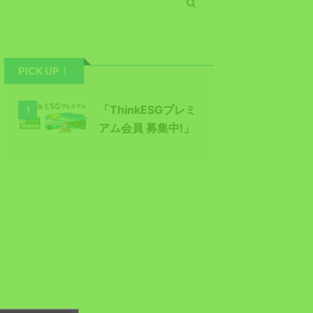
PICK UP！
「ThinkESGプレミ
1
アム会員 募集中!」