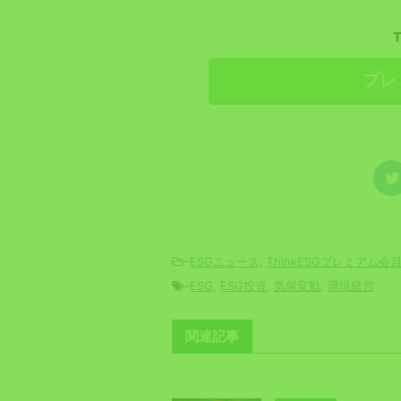
プレ
-
ESGニュース
,
ThinkESGプレミアム会
-
ESG
,
ESG投資
,
気候変動
,
環境経営
関連記事