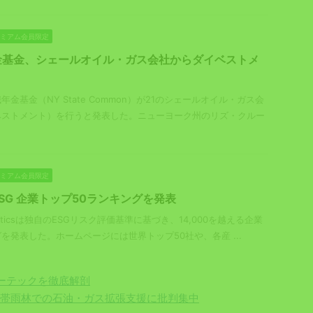
プレミアム会員限定
金基金、シェールオイル・ガス会社からダイベストメ
金基金（NY State Common）が21のシェールオイル・ガス会
ベストメント）を行うと発表した。ニューヨーク州のリズ・クルー
プレミアム会員限定
cs： ESG 企業トップ50ランキングを発表
alyticsは独自のESGリスク評価基準に基づき、14,000を越える企業
を発表した。ホームページには世界トップ50社や、各産 ...
ーテックを徹底解剖
熱帯雨林での石油・ガス拡張支援に批判集中