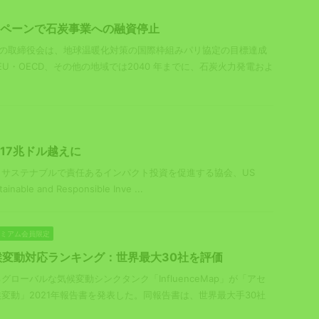
ンペーンで石炭事業への融資停止
）の取締役会は、地球温暖化対策の国際枠組みパリ協定の目標達成
EU・OECD、その他の地域では2040 年までに、石炭火力発電およ
 17兆ドル越えに
サステナブルで責任あるインパクト投資を促進する協会、US
ainable and Responsible Inve ...
プレミアム会員限定
変動対応ランキング：世界最大30社を評価
ローバルな気候変動シンクタンク「InfluenceMap」が「アセ
変動」2021年報告書を発表した。同報告書は、世界最大手30社