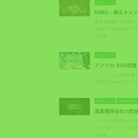
ESGニュース
HSBC：株主キャ
香港上海銀行（HSBC
に向けて2030年までに
び石炭 ...
ESGニュース
アメリカ: ESG投資
ワシントンに本部を置く
SIF(The Forum for Sust
ESGニュース
ThinkESG
資産運用会社の気候
ロンドンを本拠地とするグ
ットマネージャーと気候
の資産 ...