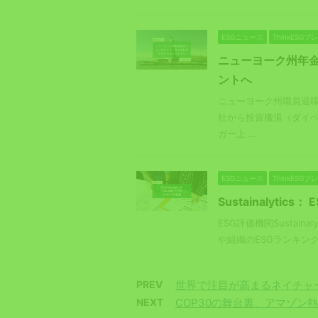
ESGニュース
ThinkESG
ニューヨーク州年
ントへ
ニューヨーク州職員退職年
社から投資撤退（ダイ
ガー上 ...
ESGニュース
ThinkESG
Sustainalyti
ESG評価機関Sustain
や組織のESGランキング
PREV
世界で注目が高まるネイチャ
NEXT
COP30の舞台裏、アマゾン