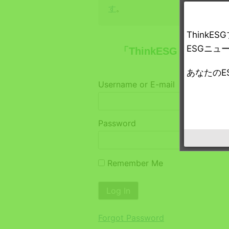
す
。
Think
ESGニュ
「ThinkESG プレ
あなたのE
Username or E-mail
Password
Remember Me
Forgot Password