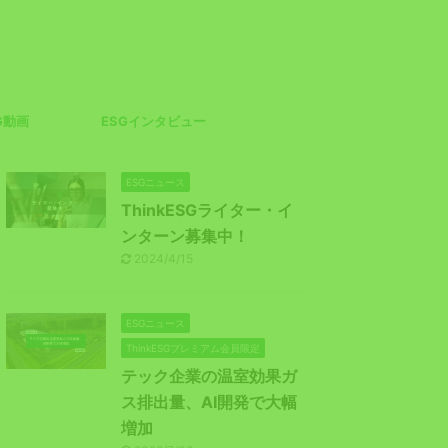
G動画
ESGインタビュー
ESGニュース
ThinkESGライター・イ
ンターン募集中！
2024/4/15
ESGニュース
ThinkESGプレミアム会員限定
テック企業の温室効果ガ
ス排出量、AI開発で大幅
増加