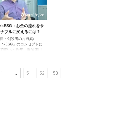
ることが出来ているのでし
2,300以上の機関投資家が、
。 S&P、Bloomberg、
ESGのそれぞれの重点課題の
rningstarなどの世界大手の
中、最も注目するテーマは気候
2020/8/28
ベンダーや、世界大手銀行
変動です。経済界のトップや多
SBC、そしてよりアクティ
inkESG：お金の流れをサ
くの首脳が毎年集まる世界経済
エシカルファンドなどは、
フォーラムで今年１月に発表さ
テナブルに変えるには？
変動やESGへの対応が優れ
れたグローバル・リスク・レポ
長・創設者の古野真に
ートによりますと、今後グロー
hinkESG」のコンセプトに
バル経済に打撃を与える重大な
て聞いた 近年、資産運用
リス ...
り自立的で余裕がある生活
たいと思う「個人投資家」
えています。同時に、自分
費行動が人や社会、地域や
1
…
51
52
53
環境に及ぼす影響を考えて
を選ぶ「エシカル消費」の
も注目され始めています。
し、投資する時に、銀行・
・投資信託などに預けるお
どのように環境問題や社会
に繋がっているのかについ
、今まであまり焦点が当て
てきませんでした。 そん
、投資先企業を決定する際