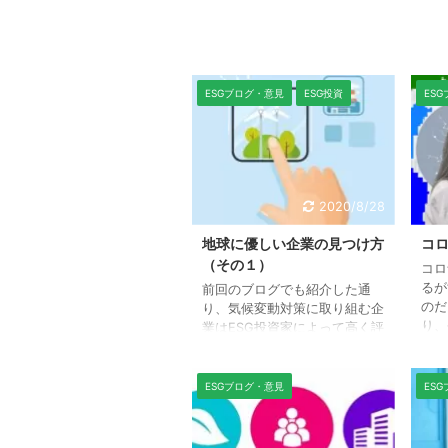
ESGブログ・意見
ESG投資
ES
2020/8/28
地球に優しい企業の見つけ方
コロ
（その１）
コロ
るが
前回のブログでも紹介した通
のだ
り、気候変動対策に取り組む企
り、
業はESG投資家によって高く評
生活
価され、株価にも反映されるこ
融市
とが期待されます。そこで気候
それ
変動に対する取り組みが特に優
ESGブログ・意見
ES
高い
れた企業を選ぶには、どのよう
は、
な方法があるかについて紹介し
で、
ます。 まず、ESG投資には主