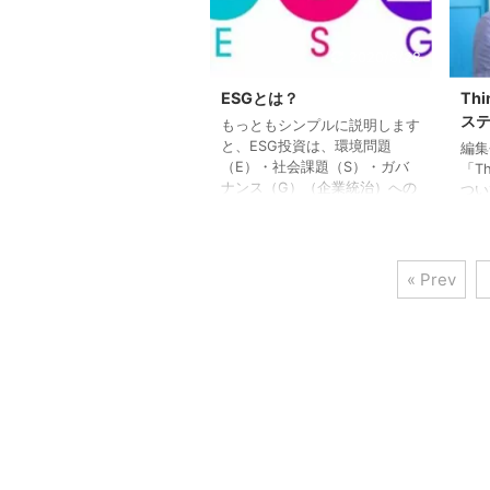
収め
に2つの方法があります： １）
ょうか
自分で企業を選ぶ ２）ESG型
Mo
の投資商品を選ぶ はじめに、
2020/8/28
情報
自分で企業を選ぶ方法について
のH
ESGとは？
Th
です。これはそのまま通り、気
ブな
候変動に配慮した企業の株式や
ス
もっともシンプルに説明します
気候
債権を自分で選択して購入する
と、ESG投資は、環境問題
編集
...
というものですが、このとき企
（E）・社会課題（S）・ガバ
「T
業の選び方が重要となります
ナンス（G）（企業統治）への
つい
...
取り組みが優れた企業を評価
でよ
し、積極的に選ぶ投資判断で
をし
す。 ESG投資をすることで、
は増
持続可能な社会の実現に貢献す
の消
« Prev
る企業を応援できます。 また
地球
資産運用の面でも、ESGは中長
商品
期的に安定的、かつ市場平均を
動き
上回る投資収益の要素として重
しか
要視されています。 世界持続
年金
的投資連合（GSIA）によりま
金が
すと、近年、世界の投資額の
課題
内、ESGに配慮した投資額は
ては
2016年から2018年の2年間で3
られ
割増加しました。日本のESG
な中