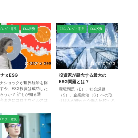
Gブログ・意見
ESG投資
ESGブログ・意見
ESG投資
2020/4/4
2020/1/23
ナ x ESG
投資家が懸念する最大の
ESG問題とは？
ナショックが世界経済を揺
す今、ESG投資は成功した
環境問題（E）、社会課題
ろうか？ 誰もが知る通
（S）、企業統治（G）への取
今まさにコロナウイルスは
り組みが優れた企業を比較する
を混乱させ、世界経済と金
評価指数は様々ありますが、年
場を揺るがしています。
金基金や保険会社を含む「機関
では、安定的かつ収益率が
投資家」が現在最も懸念する
Gブログ・意見
と期待されているESG投資
ESG課題は何かご存知ですか？
そんな株式市場の混乱の中
国連が2006年に設立した責任
市場平均を上回り、成功を
投資原則（PRI）に加盟する