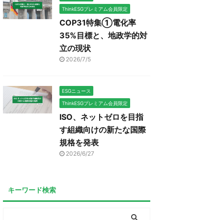
ThinkESGプレミアム会員限定
COP31特集①電化率
35%目標と、地政学的対
立の現状
2026/7/5
ESGニュース
ThinkESGプレミアム会員限定
ISO、ネットゼロを目指
す組織向けの新たな国際
規格を発表
2026/6/27
キーワード検索