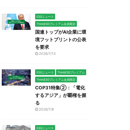
ESGニュース
ThinkESGプレミアム会員限定
国連トップがAI企業に環
境フットプリントの公表
を要求
2026/7/13
ESGニュース
ThinkESGプレミアム
ThinkESGプレミアム会員限定
COP31特集②：「電化
するアジア」が覇権を握
る
2026/7/8
ESGニュース