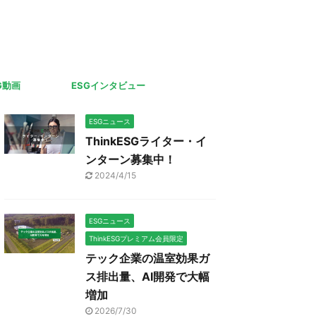
G動画
ESGインタビュー
ESGニュース
ThinkESGライター・イ
ンターン募集中！
2024/4/15
ESGニュース
ThinkESGプレミアム会員限定
テック企業の温室効果ガ
ス排出量、AI開発で大幅
増加
2026/7/30