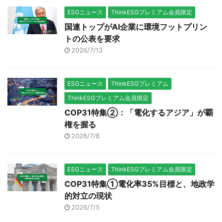
ESGニュース
ThinkESGプレミアム会員限定
国連トップがAI企業に環境フットプリン
トの公表を要求
2026/7/13
ESGニュース
ThinkESGプレミアム
ThinkESGプレミアム会員限定
COP31特集②：「電化するアジア」が覇
権を握る
2026/7/8
ESGニュース
ThinkESGプレミアム会員限定
COP31特集①電化率35%目標と、地政学
的対立の現状
2026/7/5