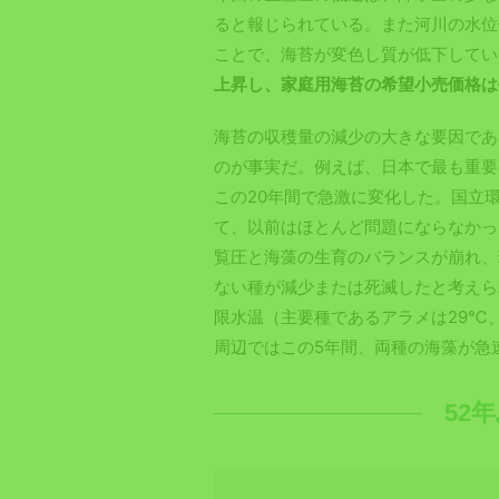
ると報じられている。また河川の水位
ことで、海苔が変色し質が低下してい
上昇し、家庭用海苔の希望小売価格は
海苔の収穫量の減少の大きな要因であ
のが事実だ。例えば、日本で最も重要
この20年間で急激に変化した。国立
て、以前はほとんど問題にならなかっ
覧圧と海藻の生育のバランスが崩れ、
ない種が減少または死滅したと考えら
限水温（主要種であるアラメは29℃
周辺ではこの5年間、両種の海藻が急
52