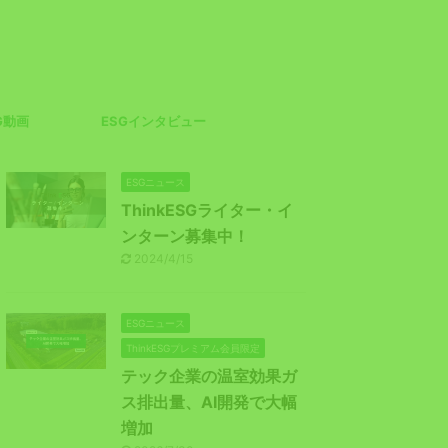
G動画
ESGインタビュー
ESGニュース
ThinkESGライター・イ
ンターン募集中！
2024/4/15
ESGニュース
ThinkESGプレミアム会員限定
テック企業の温室効果ガ
ス排出量、AI開発で大幅
増加