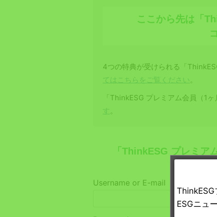
ここから先は「Th
4つの特典が受けられる「ThinkE
てはこちらをご覧ください
。
「ThinkESG プレミアム会員（
す
。
「ThinkESG プレ
Username or E-mail
Think
ESGニュ