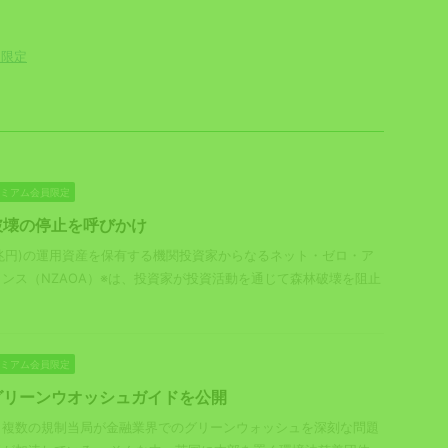
員限定
プレミアム会員限定
破壊の停止を呼びかけ
00兆円)の運用資産を保有する機関投資家からなるネット・ゼロ・ア
ンス（NZAOA）※は、投資家が投資活動を通じて森林破壊を阻止
プレミアム会員限定
グリーンウオッシュガイドを公開
、複数の規制当局が金融業界でのグリーンウォッシュを深刻な問題