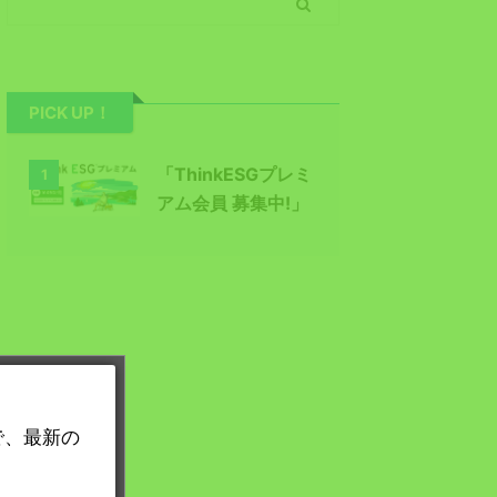
PICK UP！
「ThinkESGプレミ
1
アム会員 募集中!」
で、最新の