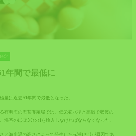
員限定
51年間で最低に
穫量は過去51年間で最低となった。
る有明海の海苔養殖場では、低栄養水準と高温で収穫の
、海苔のほぼ3分の1を輸入しなければならなくなった。
さと海水温の高さによって発生した赤潮(＊1)が原因であ