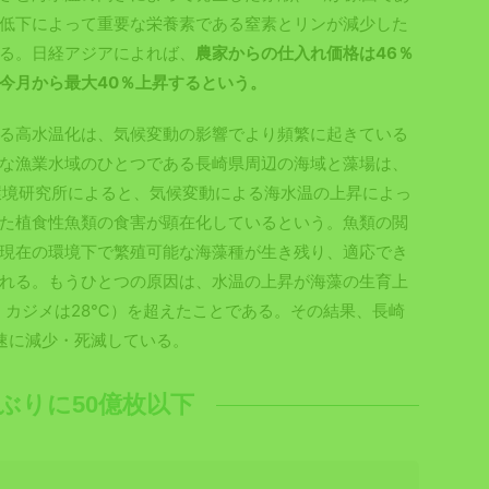
低下によって重要な栄養素である窒素とリンが減少した
る。日経アジアによれば、
農家からの仕入れ価格は46％
今月から最大40％上昇するという。
る高水温化は、気候変動の影響でより頻繁に起きている
な漁業水域のひとつである長崎県周辺の海域と藻場は、
環境研究所によると、気候変動による海水温の上昇によっ
た植食性魚類の食害が顕在化しているという。魚類の閲
現在の環境下で繁殖可能な海藻種が生き残り、適応でき
れる。もうひとつの原因は、水温の上昇が海藻の生育上
、カジメは28℃）を超えたことである。その結果、長崎
速に減少・死滅している。
年ぶりに50億枚以下