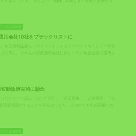
が加速している。 そんな中、英国に本部を置く環境法慈善団体
プレミアム会員限定
Ｇ運用会社10社をブラックリストに
、化石燃料企業を「ボイコット」するファンドマネージャー10社
めて公表し、それらの資産運用会社に対して州の年金資産の運用を
候変動政策実施に懸念
なったバイデン氏は「コロナ対策」「経済再生」「人種平等」「気
の最重要課題とすることを明らかにした。その中でも気候変動への
.
プレミアム会員限定