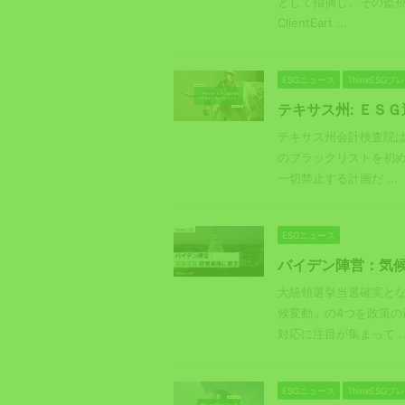
として指摘し、その監視
ClientEart ...
ESGニュース
ThinkESG
テキサス州: ＥＳ
テキサス州会計検査院は
のブラックリストを初
一切禁止する計画だ ...
ESGニュース
バイデン陣営：気
大統領選挙当選確実と
候変動」の4つを政策
対応に注目が集まって ..
ESGニュース
ThinkESG