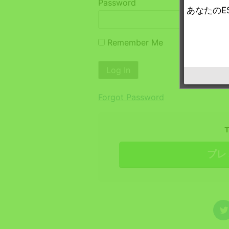
Password
あなたのE
Remember Me
Forgot Password
プレ