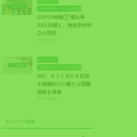
ESGニュース
ThinkESGプレミアム会員限定
COP31特集①電化率
35%目標と、地政学的対
立の現状
2026/7/5
ESGニュース
ThinkESGプレミアム会員限定
ISO、ネットゼロを目指
す組織向けの新たな国際
規格を発表
2026/6/27
キーワード検索