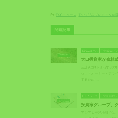
-
ESGニュース
,
ThinkESGプレミアム会
関連記事
ESGニュース
ThinkESG
大口投資家が森林
合計9.2兆ドル(約13
セットオーナー・アライ
するため ...
ESGニュース
ThinkESG
投資家グループ、
アジア太平洋地域では