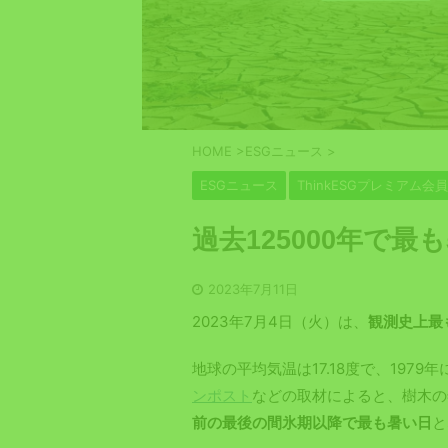
HOME
>
ESGニュース
>
ESGニュース
ThinkESGプレミアム会
過去125000年で最
2023年7月11日
2023年7月4日（火）は、
観測史上最
地球の平均気温は17.18度で、197
ンポスト
などの取材によると、樹木の
前の最後の間氷期以降で最も暑い日
と