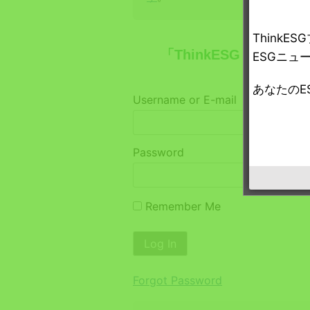
Think
「ThinkESG プレ
ESGニュ
あなたのE
Username or E-mail
Password
Remember Me
Forgot Password