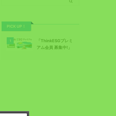
PICK UP！
「ThinkESGプレミ
1
アム会員 募集中!」