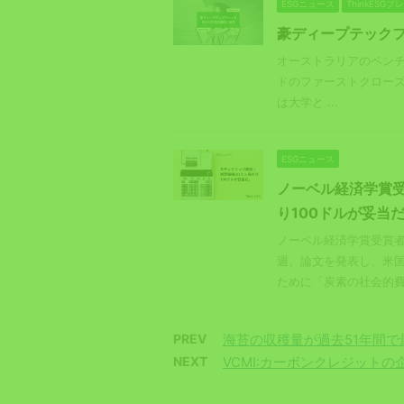
ESGニュース
ThinkESG
豪ディープテックフ
オーストラリアのベンチ
ドのファーストクローズ
は大学と ...
ESGニュース
ノーベル経済学賞
り100ドルが妥当
ノーベル経済学賞受賞
週、論文を発表し、米
ために「炭素の社会的費 .
PREV
海苔の収穫量が過去51年間で
NEXT
VCMI:カーボンクレジット