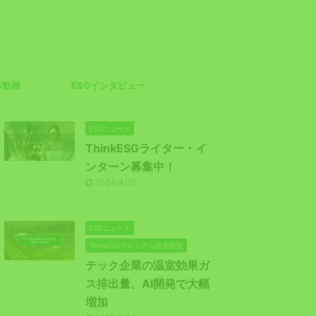
G動画
ESGインタビュー
ESGニュース
ThinkESGライター・イ
ンターン募集中！
2024/4/15
ESGニュース
ThinkESGプレミアム会員限定
テック企業の温室効果ガ
ス排出量、AI開発で大幅
増加