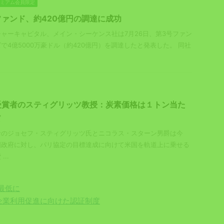
プレミアム会員限定
ァンド、約420億円の調達に成功
ャーキャピタル、メイン・シーケンス社は7月26日、第3号ファン
で4億5000万豪ドル（約420億円）を調達したと発表した。 同社
受賞者のスティグリッツ教授：炭素価格は１トン当た
だ
者のジョセフ・スティグリッツ氏とニコラス・スターン男爵は今
国政府に対し、パリ協定の目標達成に向けて米国を軌道上に乗せる
..
最低に
の企業利用促進に向けた認証制度