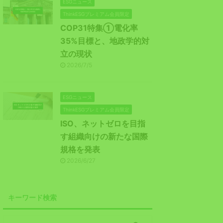
ESGニュース
ThinkESGプレミアム会員限定
COP31特集①電化率
35%目標と、地政学的対
立の現状
2026/7/5
ESGニュース
ThinkESGプレミアム会員限定
ISO、ネットゼロを目指
す組織向けの新たな国際
規格を発表
2026/6/27
キーワード検索