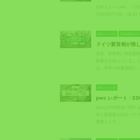
ESGスクール#4：「E
7/25(日)17:00 - 1
ESGニュース
ThinkESG
ドイツ新首相が推
現在、世界的に気候変
影響力を持っているこ
は、世界の先進国間の ..
ESGニュース
pwc レポート：
pwcはESG投資に関
示と投資家のESGリテ
課題として ...