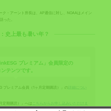
ーク・アーント所長は、AP通信に対し、NOAAはメイン
語った。
3年：史上最も暑い年？
inkESG プレミアム」会員限定の
コンテンツです。
SG プレミアム会員（1ヶ月定期購読）」の
詳細につい
1ヶ月定期購読）」へは
こちらからお申し込みいただけま