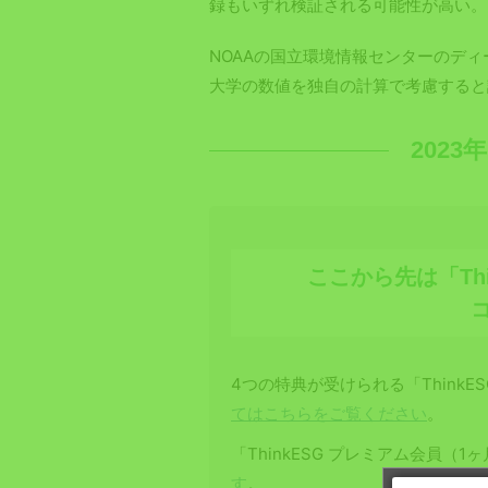
録もいずれ検証される可能性が高い。
NOAAの国立環境情報センターのディ
大学の数値を独自の計算で考慮すると
202
ここから先は「Th
4つの特典が受けられる「ThinkE
てはこちらをご覧ください
。
「ThinkESG プレミアム会員（
す
。