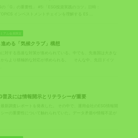
SGの「G」の重要性」 #5:「ESG投資実践のコツ」日時：
8:30 TOPICS インベストメントチェインを理解する ES ...
プレミアム会員限定
し進める「気候クラブ」構想
動に対する迅速な対策が進められている。中でも、先進国は大きな
とからより積極的な対応が求められる。 そんな中、先日ドイツ
.
ESG普及には情報開示とリテラシーが重要
する最新調査レポートを発表した。 その中で、運用会社のESG情報開
ラシーの重要性について触れられていた。データ矛盾や情報不足が