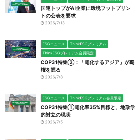
国連トップがAI企業に環境フットプリン
トの公表を要求
2026/7/13
ESGニュース
ThinkESGプレミアム
ThinkESGプレミアム会員限定
COP31特集②：「電化するアジア」が覇
権を握る
2026/7/8
ESGニュース
ThinkESGプレミアム会員限定
COP31特集①電化率35%目標と、地政学
的対立の現状
2026/7/5