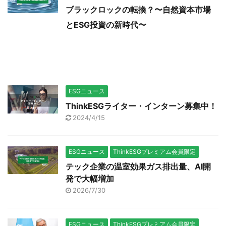
ブラックロックの転換？〜自然資本市場
とESG投資の新時代〜
ESGニュース
ThinkESGライター・インターン募集中！
2024/4/15
ESGニュース
ThinkESGプレミアム会員限定
テック企業の温室効果ガス排出量、AI開
発で大幅増加
2026/7/30
ESGニュース
ThinkESGプレミアム会員限定