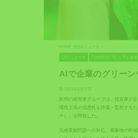
HOME
>
ESGニュース
>
ESGニュース
ThinkESGプレミアム会
AIで企業のグリー
2021年8月17日
欧州の研究者グループは、投資家が企
環境主張の信憑性を評価・監視するための
チ）」を開発した。
気候変動問題への対応、廃棄物の削減