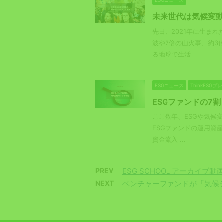
未来世代は気候変動
先日、2021年に生ま
波や2倍の山火事、約3
る地球で生活 ...
ESGニュース
ThinkESG
ESGファンドの7
ここ数年、ESGや気候
ESGファンドの運用資産
資金流入 ...
PREV
ESG SCHOOL アーカイブ動
NEXT
ベンチャーファンドが「気候