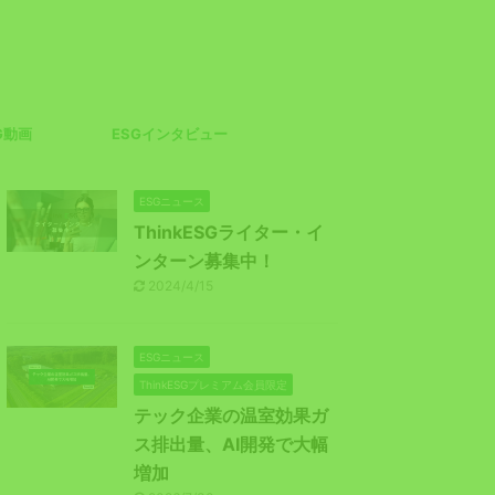
G動画
ESGインタビュー
ESGニュース
ThinkESGライター・イ
ンターン募集中！
2024/4/15
ESGニュース
ThinkESGプレミアム会員限定
テック企業の温室効果ガ
ス排出量、AI開発で大幅
増加