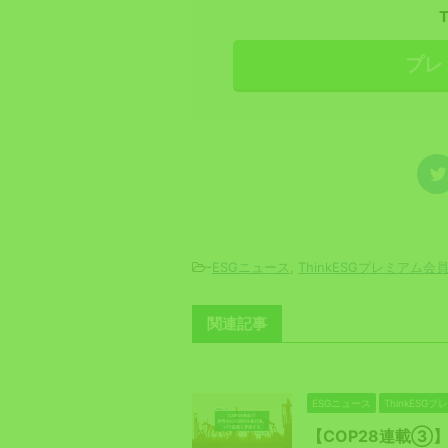
プレ
-
ESGニュース
,
ThinkESGプレミアム会
関連記事
ESGニュース
ThinkESG
【COP28連載③