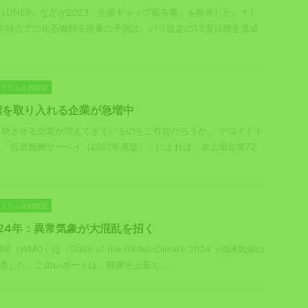
（UNEP）などが2023「生産ギャップ報告書」を発表した。＊1
0年時点での化石燃料生産量の予測は、パリ協定の1.5度目標を達成
プレミアム会員限定
標を取り入れる企業が急増中
反映させる企業が増えてきているのをご存知だろうか。 デロイトト
「役員報酬サーベイ（2021年度版）」によれば、非上場企業72
プレミアム会員限定
024年：異常気象が大混乱を招く
WMO）は『State of the Global Climate 2024（地球気候の
発表した。このレポートは、観測史上最も ...