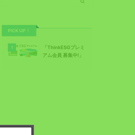
PICK UP！
「ThinkESGプレミ
1
アム会員 募集中!」