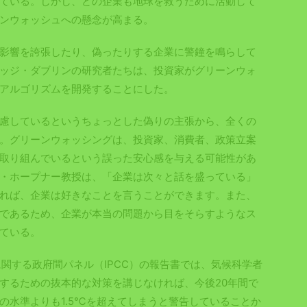
ている。しかし、どの企業も地球を救うために活動して
ンウォッシュへの懸念が高まる。
影響を誇張したり、偽ったりする企業に警鐘を鳴らして
ッジ・ダブリンの研究者たちは、投資家がグリーンウォ
アルゴリズムを開発することにした。
慮しているというちょっとした偽りの主張から、全くの
。グリーンウォッシングは、投資家、消費者、政策立案
取り組んでいるという誤った安心感を与える可能性があ
・ホープナー教授は、「企業は次々と話を盛っている」
れば、企業は好きなことを言うことができます。また、
であるため、企業が本当の問題から目をそらすようなス
ている。
関する政府間パネル（IPCC）の報告書では、気候科学者
するための抜本的な対策を講じなければ、今後20年間で
の水準よりも1.5℃を超えてしまうと警告していることか