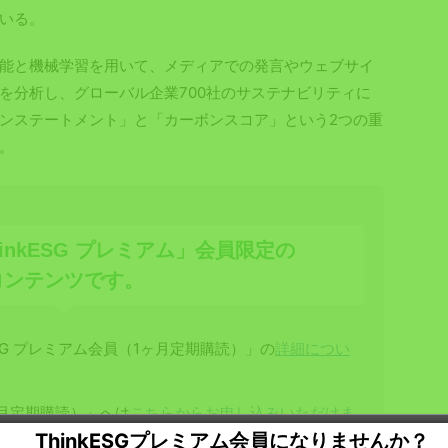
いる。
能と機械学習を用いて、メディアでの発言やウェブサイ
を分析し、グローバル企業700社のサステナビリティに
ンステートメント」と「カーボンスコア」という2つの重
。
inkESG プレミアム」会員限定の
コンテンツです。
SG プレミアム会員（1ヶ月定期購読）」の
詳細につい
1ヶ月定期購読）」へは
こちらからお申し込みいただけま
ThinkESGプレミアム会員になりませんか？