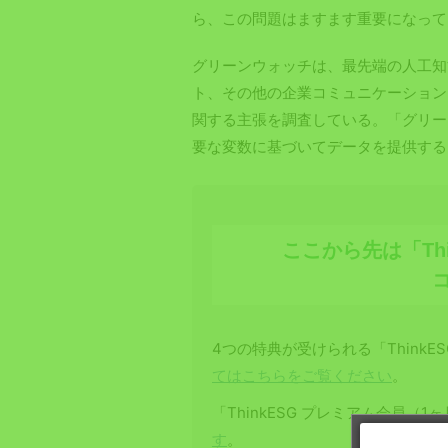
ら、この問題はますます重要になって
グリーンウォッチは、最先端の人工知
ト、その他の企業コミュニケーション
関する主張を調査している。「グリー
要な変数に基づいてデータを提供する
ここから先は「Th
4つの特典が受けられる「ThinkE
てはこちらをご覧ください
。
「ThinkESG プレミアム会員（
す
。