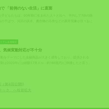
で 「前例のない生活」に直面
れた子どもたちは、60年前に生まれた人々と比べ、平均して7倍の熱
倍の干ばつ、河川の洪水、農作物の不作などの異常現象が次々おこ
プレミアム会員限定
割、気候変動対応が不十分
変動をテーマにした金融商品が大きく成長しており、提供される
額は2020年には総額1.7兆ドル（約186兆円)に到達したと言う。
画（第4回公開!)
テック」へ投資拡大