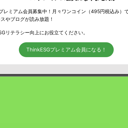
ESGプレミアム会員募集中！月々ワンコイン（495円税込み）
ースやブログが読み放題！
ミアム」会員の方はログインしてください。
SGリテラシー向上にお役立てください。
ThinkESGプレミアム会員になる！