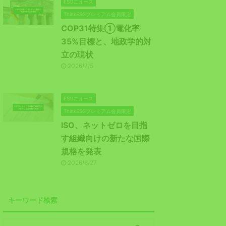
ESGニュース
ThinkESGプレミアム会員限定
COP31特集①電化率
35%目標と、地政学的対
立の現状
2026/7/5
ESGニュース
ThinkESGプレミアム会員限定
ISO、ネットゼロを目指
す組織向けの新たな国際
規格を発表
2026/6/27
キーワード検索