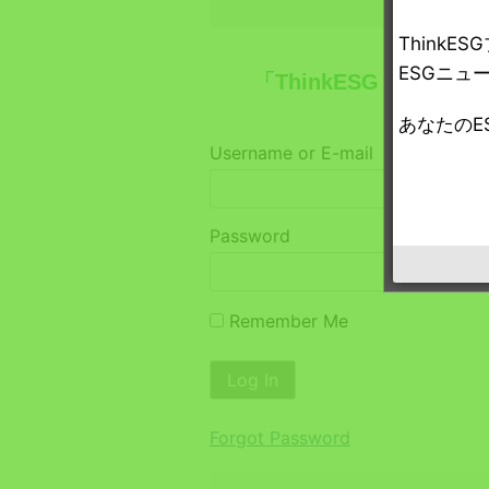
Think
ESGニュ
「ThinkESG プレ
あなたのE
Username or E-mail
Password
Remember Me
Forgot Password