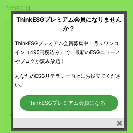
具体的には、
ThinkESGプレミアム会員になりません
か？
ここから先は「ThinkESG プレミアム」
ThinkESGプレミアム会員募集中！月々ワンコ
会員限定の
イン（495円税込み）で、最新のESGニュース
コンテンツです。
やブログが読み放題！
4つの特典が受けられる「ThinkESG プレミア
あなたのESGリテラシー向上にお役立てくださ
ム会員（1ヶ月定期購読）」の
詳細については
い。
こちらをご覧ください
。
ThinkESGプレミアム会員になる！
「ThinkESG プレミアム会員（1ヶ月定期購
読）」へは
こちらからお申し込みいただけま
す
。