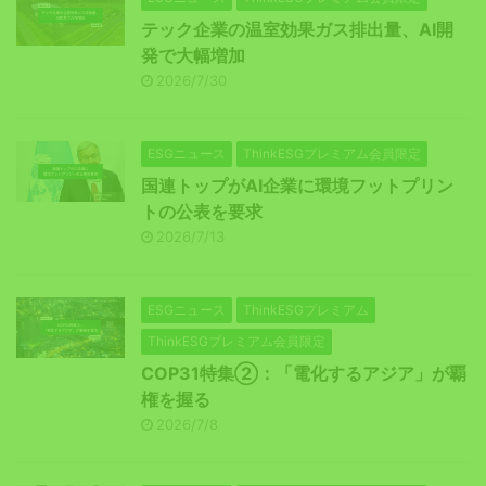
テック企業の温室効果ガス排出量、AI開
発で大幅増加
2026/7/30
ESGニュース
ThinkESGプレミアム会員限定
国連トップがAI企業に環境フットプリン
トの公表を要求
2026/7/13
ESGニュース
ThinkESGプレミアム
ThinkESGプレミアム会員限定
COP31特集②：「電化するアジア」が覇
権を握る
2026/7/8