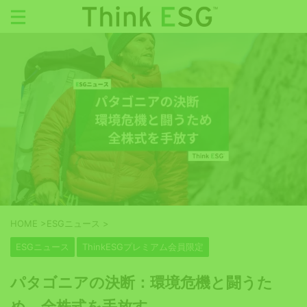
HOME
>
ESGニュース
>
ESGニュース
ThinkESGプレミアム会員限定
パタゴニアの決断：環境危機と闘うた
め、全株式を手放す