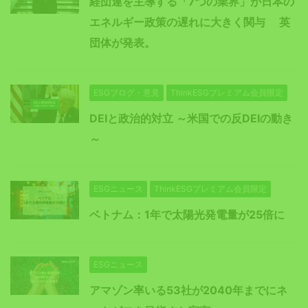
経団連を主導する「7つの業界」が日本の
エネルギー政策の遅れに大きく関与 英
団体が発表。
ESGブログ・意見
ThinkESGプレミアム会員限定
DEIと政治的対立 ～米国での反DEIの動き
～
ESGニュース
ThinkESGプレミアム会員限定
ベトナム：1年で太陽光発電量が25倍に
ESGニュース
アマゾン率いる53社が2040年までにネ