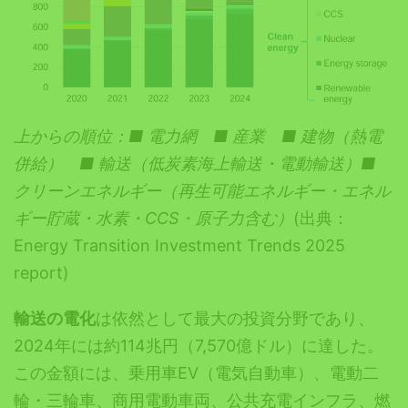
上からの順位：■ 電力網 ■ 産業 ■ 建物（熱電
併給） ■ 輸送（低炭素海上輸送・電動輸送）■
クリーンエネルギー（再生可能エネルギー・エネル
ギー貯蔵・水素・CCS・原子力含む）
(出典：
Energy Transition Investment Trends 2025
report)
輸送の電化
は依然として最大の投資分野であり、
2024年には約114兆円（7,570億ドル）に達した。
この金額には、乗用車EV（電気自動車）、電動二
輪・三輪車、商用電動車両、公共充電インフラ、燃