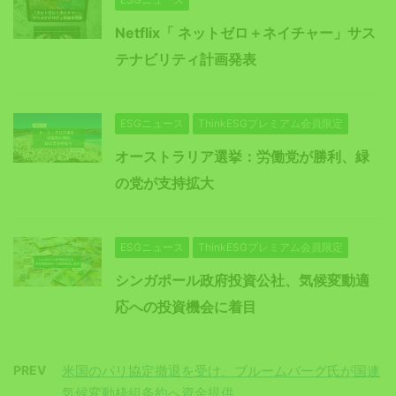
Netflix「 ネットゼロ＋ネイチャー」サス
テナビリティ計画発表
ESGニュース
ThinkESGプレミアム会員限定
オーストラリア選挙：労働党が勝利、緑
の党が支持拡大
ESGニュース
ThinkESGプレミアム会員限定
シンガポール政府投資公社、気候変動適
応への投資機会に着目
PREV
米国のパリ協定撤退を受け、ブルームバーグ氏が国連
気候変動枠組条約へ資金提供