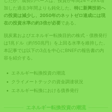
したが、成長のペースは、投資が年間24～29%増
加した過去3年間よりも鈍化した。
特に新興技術へ
の投資は減少し、2050年のネットゼロ達成には現
在の投資水準の約3倍が必要
である。
脱炭素およびエネルギー転換目的の株式・債務発行
は1兆ドル（約150兆円）を上回る水準を維持した。
本記事では以下の3点を中心にBNEFの報告書の内
容を紹介する。
エネルギー転換投資の潮流
クライメートテックの資金調達状況
エネルギー転換における債券発行
エネルギー転換投資の潮流