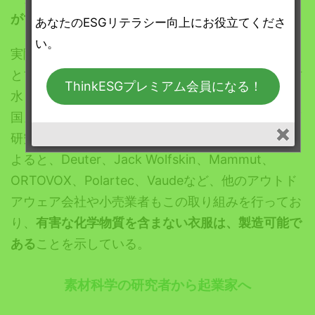
ができる
、と主張する。＊4
あなたのESGリテラシー向上にお役立てくださ
い。
実際、PFAS不使用を公約しているノースフェイス
とブラックダイヤモンドのジャケットを含む21の防
ThinkESGプレミアム会員になる！
水・防汚ジャケットはPFASを使用していない。米
国ノースイースタン大学のグリーンサイエンス政策
研究所と社会科学環境衛生研究所が実施した調査に
よると、Deuter、Jack Wolfskin、Mammut、
ORTOVOX、Polartec、Vaudeなど、他のアウトド
アウェア会社や小売業者もこの取り組みを行ってお
り、
有害な化学物質を含まない衣服は、製造可能で
ある
ことを示している。
素材科学の研究者から起業家へ