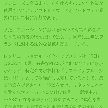
グシューズに至るまで、あらゆるものに化学物質が
使用されているアウトドアウェアとフットウェア業
界において特に深刻である。
また、ファッションにおけるPFASの有害な影響に
対する消費者の懸念だけではなく、同時に近年は
ブ
ランドに対する法的な脅威
も高まっている。
レクリエーショナル・イクイップメント社（REI）
は2023年10月、有害なPFASが含まれているにもか
かわらず、特定の防水衣料を「サステイナブル（持
続可能）」として欺瞞的に販売しているとして、集
団訴訟を提起された。訴訟を受け、ミネソタに本社
を置く化学メーカーの3M社は12月、「環境中の
PFASの存在を削減または排除することに焦点を当
てた規制動向の加速と利害関係者の期待の変化」を