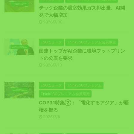
テック企業の温室効果ガス排出量、AI開
発で大幅増加
2026/7/30
ESGニュース
ThinkESGプレミアム会員限定
国連トップがAI企業に環境フットプリン
トの公表を要求
2026/7/13
ESGニュース
ThinkESGプレミアム
ThinkESGプレミアム会員限定
COP31特集②：「電化するアジア」が覇
権を握る
2026/7/8