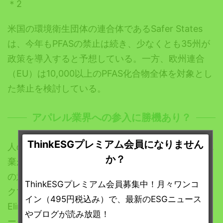
＊2
米国の環境衛生団体の連合体であるSafer States
は、今年もPFASの禁止は続き、少なくとも35州が
政策を導入すると予想している。一方、欧州連合
（EU）は10,000以上のPFAS化合物全体を対象とし
た禁止を検討している。
アパレル業界への参入に勝機あり？
ThinkESGプレミアム会員になりません
人の健康と環境に有害な化学物質の生産、使用、廃
か？
棄が行われないよう、化学物質政策を改善し、人々
の意識を高めるための公益団体の世界的ネットワー
ThinkESGプレミアム会員募集中！月々ワンコ
クであるIPEN（International Pollutants
イン（495円税込み）で、最新のESGニュース
Elimination Network：国際汚染物質廃絶ネットワ
やブログが読み放題！
ーク）は、
企業はPFASを含まない衣類を作ること