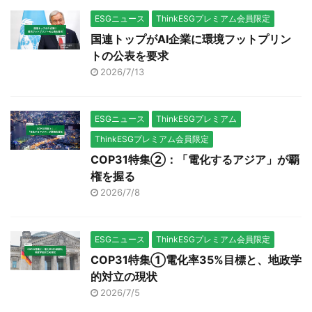
ESGニュース
ThinkESGプレミアム会員限定
国連トップがAI企業に環境フットプリン
トの公表を要求
2026/7/13
ESGニュース
ThinkESGプレミアム
ThinkESGプレミアム会員限定
COP31特集②：「電化するアジア」が覇
権を握る
2026/7/8
ESGニュース
ThinkESGプレミアム会員限定
COP31特集①電化率35%目標と、地政学
的対立の現状
2026/7/5