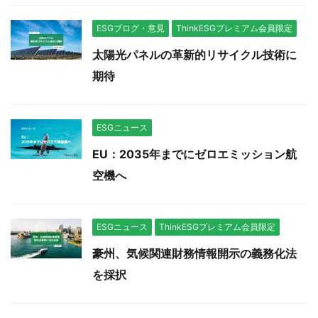
ESGブログ・意見
ThinkESGプレミアム会員限定
太陽光パネルの革新的リサイクル技術に
期待
ESGニュース
EU：2035年までにゼロエミッション航
空機へ
ESGニュース
ThinkESGプレミアム会員限定
豪州、気候関連財務情報開示の義務化法
を採択