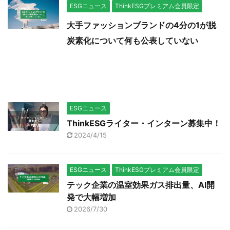
ESGニュース
ThinkESGプレミアム会員限定
大手ファッションブランドの4分の1が脱
炭素化について何も公表していない
ESGニュース
ThinkESGライター・インターン募集中！
2024/4/15
ESGニュース
ThinkESGプレミアム会員限定
テック企業の温室効果ガス排出量、AI開
発で大幅増加
2026/7/30