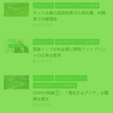
ESGニュース
ThinkESGプレミアム会員限定
テック企業の温室効果ガス排出量、AI開
発で大幅増加
2026/7/30
ESGニュース
ThinkESGプレミアム会員限定
国連トップがAI企業に環境フットプリン
トの公表を要求
2026/7/13
ESGニュース
ThinkESGプレミアム
ThinkESGプレミアム会員限定
COP31特集②：「電化するアジア」が覇
権を握る
2026/7/8