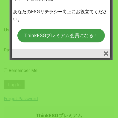
「ThinkESG プレミアム」会員の方はログイ
あなたのESGリテラシー向上にお役立てくださ
ンしてください。
い。
Username or E-mail
ThinkESGプレミアム会員になる！
Password
Remember Me
Forgot Password
ThinkESGプレミアム