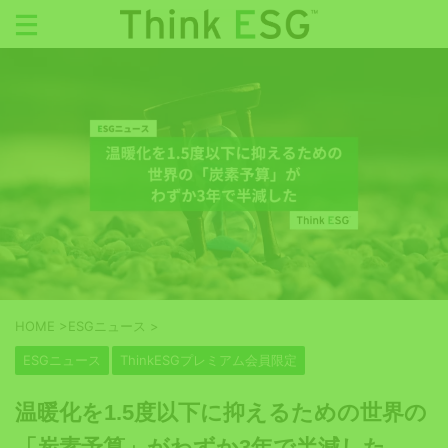
HOME
>
ESGニュース
>
ESGニュース
ThinkESGプレミアム会員限定
温暖化を1.5度以下に抑えるための世界の
「炭素予算」がわずか3年で半減した