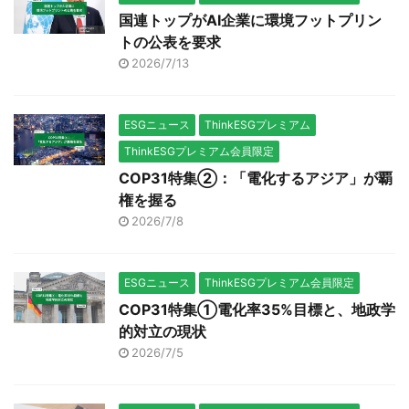
国連トップがAI企業に環境フットプリン
トの公表を要求
2026/7/13
ESGニュース
ThinkESGプレミアム
ThinkESGプレミアム会員限定
COP31特集②：「電化するアジア」が覇
権を握る
2026/7/8
ESGニュース
ThinkESGプレミアム会員限定
COP31特集①電化率35%目標と、地政学
的対立の現状
2026/7/5