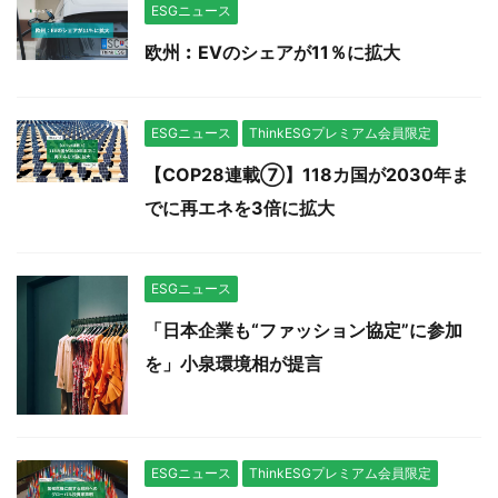
ESGニュース
欧州︰EVのシェアが11％に拡大
ESGニュース
ThinkESGプレミアム会員限定
【COP28連載⑦】118カ国が2030年ま
でに再エネを3倍に拡大
ESGニュース
「日本企業も“ファッション協定”に参加
を」小泉環境相が提言
ESGニュース
ThinkESGプレミアム会員限定