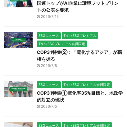
国連トップがAI企業に環境フットプリン
トの公表を要求
2026/7/13
ESGニュース
ThinkESGプレミアム
ThinkESGプレミアム会員限定
COP31特集②：「電化するアジア」が覇
権を握る
2026/7/8
ESGニュース
ThinkESGプレミアム会員限定
COP31特集①電化率35%目標と、地政学
的対立の現状
2026/7/5
ESGニュース
ThinkESGプレミアム会員限定