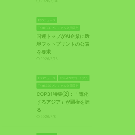
2026/7/30
ESGニュース
ThinkESGプレミアム会員限定
国連トップがAI企業に環
境フットプリントの公表
を要求
2026/7/13
ESGニュース
ThinkESGプレミアム
ThinkESGプレミアム会員限定
COP31特集②：「電化
するアジア」が覇権を握
る
2026/7/8