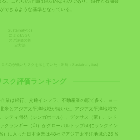
で評価される。これらの評価は絶対的なものであり、銀行と石油会
ができるような基準となっている。
Sustainalytics
によるESGリ
スク評価の算
定方法
%のみが低いリスクを示していた（出所：Sustainalytics)
年リスク評価ランキング
の企業は銀行、交通インフラ、不動産業の順で多く、ヨー
北米とアジア太平洋地域が続いた。アジア太平洋地域で
、シティ開発（シンガポール）、デクサス（豪）、シド
ァクランギー（印）がグローバルトップ50にランクイン
 %）に入った日本企業は48社でアジア太平洋地域の26 %