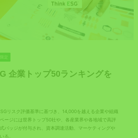
員限定
s： ESG 企業トップ50ランキングを
独自のESGリスク評価基準に基づき、14,000を越える企業や組織
ムページには世界トップ50社や、各産業界や各地域で高評
式バッジが付与され、資本調達活動、マーケティングや
いる。