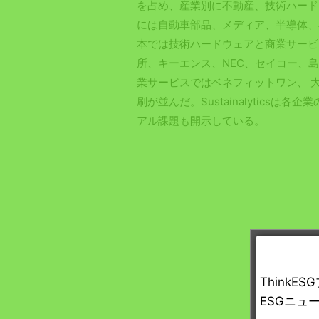
を占め、産業別に不動産、技術ハード
には自動車部品、メディア、半導体、
本では技術ハードウェアと商業サービ
所、キーエンス、NEC、セイコー、
業サービスではベネフィットワン、 
刷が並んだ。Sustainalytics
アル課題も開示している。
Think
ESGニュ