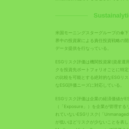
Sustaina
米国モーニングスターグループの傘下
界中の投資家による責任投資戦略の開
データ提供を行なっている。
ESGリスク評価は機関投資家(資産運
クを投資先ポートフォリオごとに特定
の比較を可能とする絶対的なESGリ
なESG評価ニーズに対応している。
ESGリスク評価は企業の経済価値が
（「Exposure」）を企業が管理する
れていないESGリスク(「Unmanag
が低いほどリスクが少ないことを表し、企