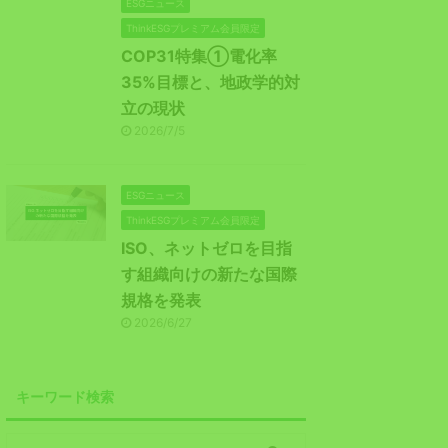
ESGニュース
ThinkESGプレミアム会員限定
COP31特集①電化率
35%目標と、地政学的対
立の現状
2026/7/5
ESGニュース
ThinkESGプレミアム会員限定
ISO、ネットゼロを目指
す組織向けの新たな国際
規格を発表
2026/6/27
キーワード検索