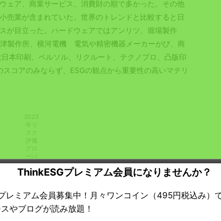
ウェア、商業サービス、消費財の順で多かった。その他
小売業が含まれていた。世界のトレンドと比較すると日
スが目立った。ハードウェアではアンリツ、堀場製作
島津製作所、横河電機 電気や精密機器メーカーがび、商
大日本印刷、ペルソル、リクルート、テクノプロ、凸版印
は各企業のスコアのみならず、ESGの観点から重要性の高いマテリ
2023
年リ
スク
評価
グロ
ーバ
ルト
ThinkESGプレミアム会員になりませんか？
ップ
50の
産業
ESGプレミアム会員募集中！月々ワンコイン（495円税込み）
別内
訳
ースやブログが読み放題！