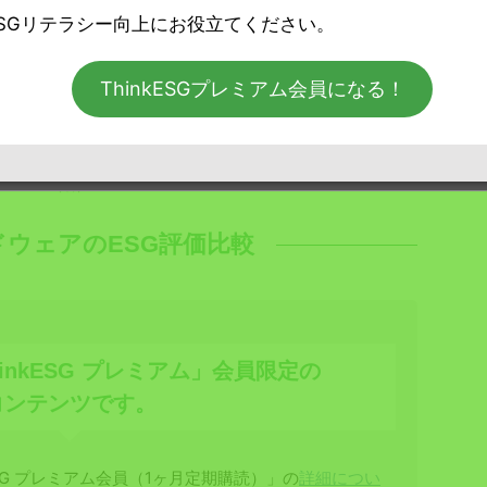
SGリテラシー向上にお役立てください。
アジア
太平洋
地域の
トップ
ThinkESGプレミアム会員になる！
（6.9
%）日
本企業
の産業
別内訳
（右）
ドウェアのESG評価比較
inkESG プレミアム」会員限定の
コンテンツです。
SG プレミアム会員（1ヶ月定期購読）」の
詳細につい