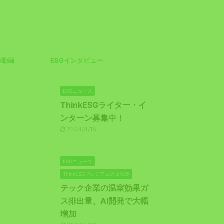
G動画
ESGインタビュー
ESGニュース
ThinkESGライター・イ
ンターン募集中！
2024/4/15
ESGニュース
ThinkESGプレミアム会員限定
テック企業の温室効果ガ
ス排出量、AI開発で大幅
増加