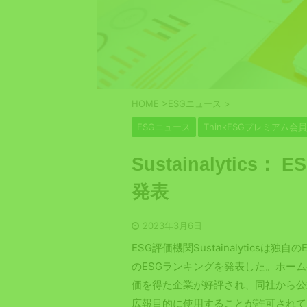
HOME
>
ESGニュース
>
ESGニュース
ThinkESGプレミアム会
Sustainalytic
発表
2023年3月6日
ESG評価機関Sustainalyticsは
のESGランキングを発表した。ホー
価を得た企業が好評され、同社から公
広報目的に使用することが許可されて