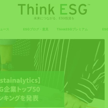
未来につながる、ESG投資を
ニュース
ESGブログ・意見
ThinkESGプレミアム
ES