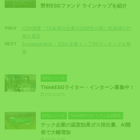
野村ESGファンド ラインナップを紹介
PREV
CDP調査：1%未満の企業が信頼性の高い気候移行計
画を策定
NEXT
Sustainalytics： ESG 企業トップ50ランキングを発
表
ESGニュース
ThinkESGライター・インターン募集中！
2024/4/15
ESGニュース
ThinkESGプレミアム会員限定
テック企業の温室効果ガス排出量、AI開
発で大幅増加
2026/7/30