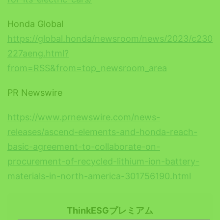
Honda Global
https://global.honda/newsroom/news/2023/c230
227aeng.html?
from=RSS&from=top_newsroom_area
PR Newswire
https://www.prnewswire.com/news-
releases/ascend-elements-and-honda-reach-
basic-agreement-to-collaborate-on-
procurement-of-recycled-lithium-ion-battery-
materials-in-north-america-301756190.html
ThinkESGプレミアム