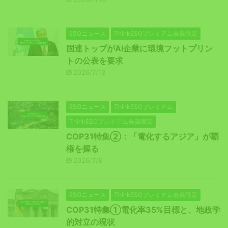
ESGニュース
ThinkESGプレミアム会員限定
国連トップがAI企業に環境フットプリン
トの公表を要求
2026/7/13
ESGニュース
ThinkESGプレミアム
ThinkESGプレミアム会員限定
COP31特集②：「電化するアジア」が覇
権を握る
2026/7/8
ESGニュース
ThinkESGプレミアム会員限定
COP31特集①電化率35%目標と、地政学
的対立の現状