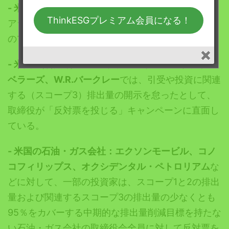
- 米国の資産運用会社：
投資家は、石油大手サウジ
ThinkESGプレミアム会員になる！
アラムコのアミン・ナセル最高経営責任者（CEO）
の
ブラックロック取締役
への再選に反対している。
-
米国の保険会社：チャブ、ハートフォード、トラ
ベラーズ、
W.R.
バークレー
では、引受や投資に関連
する（スコープ3）排出量の開示を怠ったとして、
取締役が「反対票を投じる」キャンペーンに直面し
ている。
- 米国の石油・ガス会社：エクソンモービル、コノ
コフィリップス、オクシデンタル・ペトロリアム
な
どに対して、一部の投資家は、スコープ1と2の排出
量および関連するスコープ3の排出量の少なくとも
95％をカバーする中期的な排出量削減目標を持たな
い石油・ガス会社の取締役会全員に対して反対票を