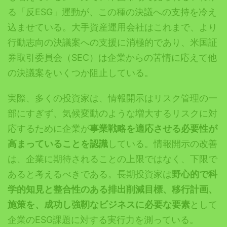
る「反ESG」運動が、この種の決議への支持を冷え
込ませている。大手資産運用会社はこれまで、より
行動志向の決議案への支援に消極的であり、米国証
券取引委員会（SEC）は企業からの苦情に応えて他
の決議案をいくつか阻止している。
実際、多くの投資家は、情報開示はリスク管理の一
部にすぎず、気候変動のような増大するリスクに対
応するために企業が
事業戦略を適応させる必要性が
高まっていることを認識
している。情報開示の改善
は、企業に期待されることの上限ではなく、下限で
あると考えるべきである。長期投資家は
野心的で科
学的知見と整合性のある排出削減目標、移行計画、
施策を、成功し強靭なビジネスに必要な要素
として
企業のESG課題に対する実行力を測っている。