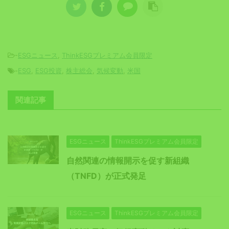
-
ESGニュース
,
ThinkESGプレミアム会員限定
-
ESG
,
ESG投資
,
株主総会
,
気候変動
,
米国
関連記事
ESGニュース
ThinkESGプレミアム会員限定
自然関連の情報開示を促す新組織
（TNFD）が正式発足
ESGニュース
ThinkESGプレミアム会員限定