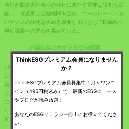
会社が脱炭素社会への移行に果たす重要な役割を認
識し、投資家は金融機関を含め、コーポレート・ガ
バナンスの強化を求める重要な手段として取締役の
専任議案への関心を高めている。
米国企業に対する主な決議案
ThinkESGプレミアム会員になりません
-
米国の銀行：ゴールドマン・サックス、
JP
モルガ
か？
ン・チェース、バンク・オブ・アメリカ
では、取締
ThinkESGプレミアム会員募集中！月々ワンコ
役が石油・ガス事業への新規取り組みに関する除外
イン（495円税込み）で、最新のESGニュース
方針を持たなかったり、石油・ガス部門への投融資
やブログが読み放題！
にかかる排出量の絶対排出量目標を設定しなかった
りしたことで、「反対票を投じる」キャンペーンに
あなたのESGリテラシー向上にお役立てくださ
直面している。
い。