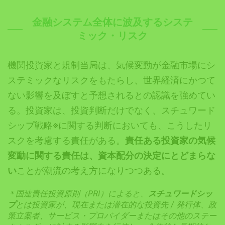
金融システム全体に波及するシステ
ミック・リスク
機関投資家と規制当局は、気候変動が金融市場にシ
ステミックなリスクをもたらし、世界経済にかつて
ない影響を及ぼすと予想されるとの認識を強めてい
る。投資家は、投資判断だけでなく、スチュワード
シップ戦略※に関する判断においても、こうしたリ
スクを考慮する責任がある。
責任ある投資家の気候
変動に関する責任は、資本配分の決定にとどまらな
い
ことが潮流の考え方になりつつある。
＊国連責任投資原則（
PRI）によると、
スチュワードシッ
プ
とは投資家が、現在または潜在的な投資先 /
発行体、政
策立案者、サービス・プロバイダーまたはその他のステー