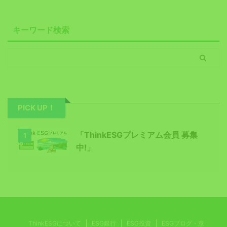
キーワード検索
PICK UP！
「ThinkESGプレミアム会員 募集
1
中!」
ThinkESGについて
ESG銀行
ESG投資
ESGブログ・意