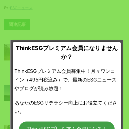
-
ESGニュース
関連記事
ThinkESGプレミアム会員になりません
ESGニュース
ThinkESGプレミアム会員限定
か？
COP30の舞台裏、アマゾン熱帯雨林での
石油・ガス拡張支援に批判集中
ThinkESGプレミアム会員募集中！月々ワンコ
イン（495円税込み）で、最新のESGニュース
やブログが読み放題！
ESGニュース
ThinkESGプレミアム会員限定
化石燃料を廃止するために金融機関や太
あなたのESGリテラシー向上にお役立てくださ
平洋諸国が動き出す
い。
ThinkESGプレミアム会員になる！
ESGニュース