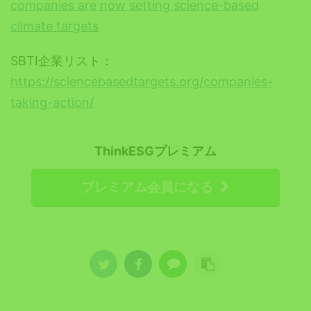
companies are now setting science-based
climate targets
SBTI企業リスト：
https://sciencebasedtargets.org/companies-
taking-action/
ThinkESGプレミアム
プレミアム会員になる