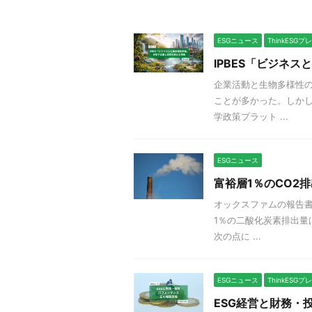
ESGニュース
ThinkESG
IPBES「ビジネ
企業活動と生物多様性の
ことが多かった。しかし
学政策プラット ...
ESGニュース
富裕層1％のCO2
オックスファムの報告書
1％の二酸化炭素排出量
次の点に ...
ESGニュース
ThinkESG
ESG経営と財務・