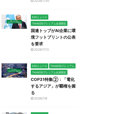
2026/7/30
ESGニュース
ThinkESGプレミアム会員限定
国連トップがAI企業に環
境フットプリントの公表
を要求
2026/7/13
ESGニュース
ThinkESGプレミアム
ThinkESGプレミアム会員限定
COP31特集②：「電化
するアジア」が覇権を握
る
2026/7/8