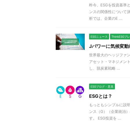
昨今、ESGを投資基準
ンスの関係性について
析では、企業のE ...
ESGニュース
ThinkESG
Jパワーに気候変
世界最大のヘッジファン
アセット・マネジメント
し、脱炭素戦略 ...
ESGブログ・意見
ESGとは？
もっともシンプルに説明
ンス（G）（企業統治
す。 ESG投資を ...