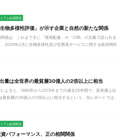
プレミアム会員限定
スと生物多様性評価」が示す企業と自然の新たな関係
関係は、これまで主に「環境配慮」や「CSR」の文脈で語られる
、2026年2月に生物多様性及び生態系サービスに関する政府間科
排出量は全世界の最貧層30億人の2倍以上に相当
によると、1990年から2015年までの過去25年間で、富裕層上位
は最貧層の30億人の2倍以上に相当するという。当レポートでは、
プレミアム会員限定
投資パフォーマンス、正の相関関係