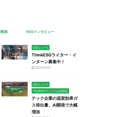
G動画
ESGインタビュー
ESGニュース
ThinkESGライター・イ
ンターン募集中！
2024/4/15
ESGニュース
ThinkESGプレミアム会員限定
テック企業の温室効果ガ
ス排出量、AI開発で大幅
増加