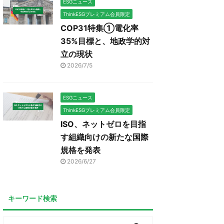
ESGニュース
ThinkESGプレミアム会員限定
COP31特集①電化率
35%目標と、地政学的対
立の現状
2026/7/5
ESGニュース
ThinkESGプレミアム会員限定
ISO、ネットゼロを目指
す組織向けの新たな国際
規格を発表
2026/6/27
キーワード検索