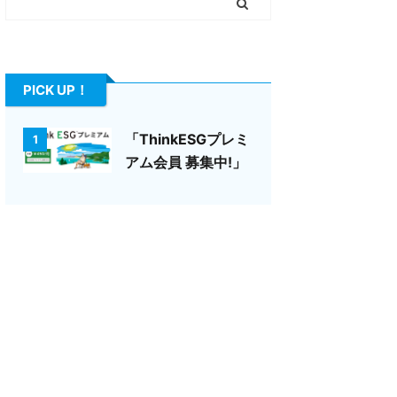
PICK UP！
「ThinkESGプレミ
1
アム会員 募集中!」