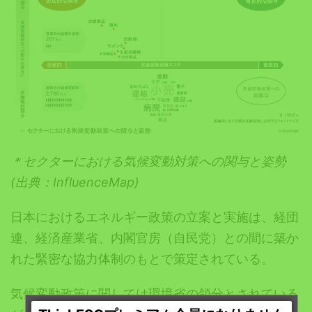
＊セクターにおける気候変動対策への関与と姿勢
(出典：InfluenceMap)
日本におけるエネルギー政策の立案と実施は、経団
連、経済産業省、内閣官房（自民党）との間に築か
れた緊密な協力体制のもとで策定されている。
気候変動政策に関しては環境省の領分とされている