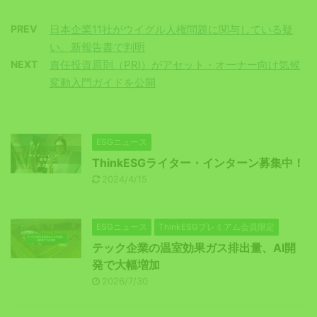
PREV
日本企業11社がウイグル人権問題に関与している疑
い、新報告書で判明
NEXT
責任投資原則（PRI）がアセット・オーナー向け気候
変動入門ガイドを公開
ESGニュース
ThinkESGライター・インターン募集中！
2024/4/15
ESGニュース
ThinkESGプレミアム会員限定
テック企業の温室効果ガス排出量、AI開
発で大幅増加
2026/7/30