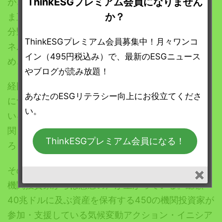
ThinkESGプレミアム会員になりません
が、エネルギー政策による影響は気候変動にそのま
か？
ま直結するため、その意味で、実質的には気候変動
分野も環境省の領分ではないという現実がある。
エ
ThinkESGプレミアム会員募集中！月々ワンコ
ネルギー政策に関しては、経産省の領分であるた
イン（495円税込み）で、最新のESGニュース
め、環境省の影響力は小さい。
やブログが読み放題！
経団連は「経済界が直面する内外の広範な重要課題
あなたのESGリテラシー向上にお役立てくださ
について、経済界の意見を取りまとめる」と述べて
い。
いるが、気候変動・エネルギー政策への働きかけに
関して言えば、この声明は真偽を問われるべきであ
ThinkESGプレミアム会員になる！
ろう。
そのような脱炭素化遂行の遅れが続くことに対し、
機関投資家からは懸念の声が上がっている。総額
40兆ドルに及ぶ資産を保有する450の機関投資家が
参加・支援している気候変動アクション・イニシア