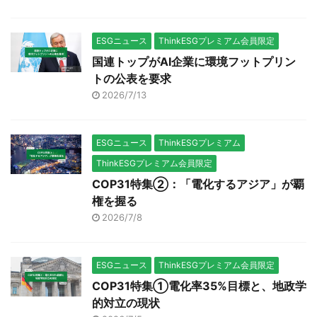
ESGニュース
ThinkESGプレミアム会員限定
国連トップがAI企業に環境フットプリン
トの公表を要求
2026/7/13
ESGニュース
ThinkESGプレミアム
ThinkESGプレミアム会員限定
COP31特集②：「電化するアジア」が覇
権を握る
2026/7/8
ESGニュース
ThinkESGプレミアム会員限定
COP31特集①電化率35%目標と、地政学
的対立の現状