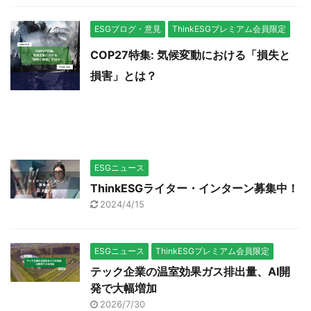
ESGブログ・意見
ThinkESGプレミアム会員限定
COP27特集: 気候変動における「損失と
損害」とは？
ESGニュース
ThinkESGライター・インターン募集中！
2024/4/15
ESGニュース
ThinkESGプレミアム会員限定
テック企業の温室効果ガス排出量、AI開
発で大幅増加
2026/7/30