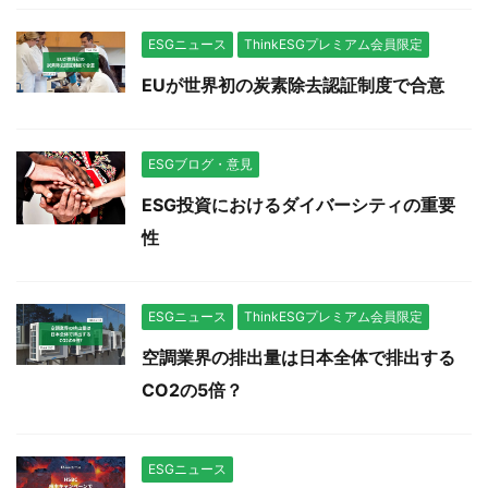
ESGニュース
ThinkESGプレミアム会員限定
EUが世界初の炭素除去認証制度で合意
ESGブログ・意見
ESG投資におけるダイバーシティの重要
性
ESGニュース
ThinkESGプレミアム会員限定
空調業界の排出量は日本全体で排出する
CO2の5倍？
ESGニュース