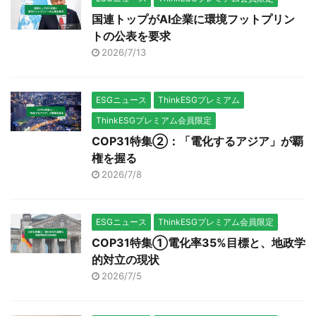
国連トップがAI企業に環境フットプリン
トの公表を要求
2026/7/13
ESGニュース
ThinkESGプレミアム
ThinkESGプレミアム会員限定
COP31特集②：「電化するアジア」が覇
権を握る
2026/7/8
ESGニュース
ThinkESGプレミアム会員限定
COP31特集①電化率35%目標と、地政学
的対立の現状
2026/7/5