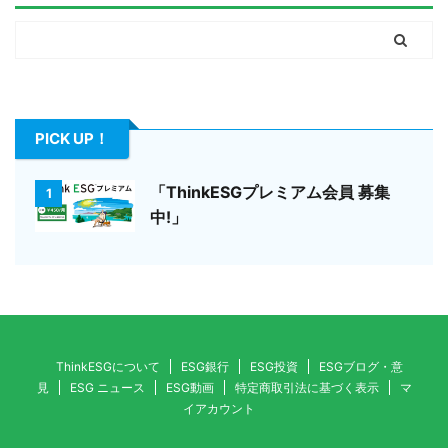
PICK UP！
「ThinkESGプレミアム会員 募集
1
中!」
ThinkESGについて
ESG銀行
ESG投資
ESGブログ・意
見
ESG ニュース
ESG動画
特定商取引法に基づく表示
マ
イアカウント