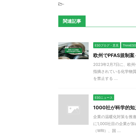
-
関連記事
ESGブログ・意見
Think
欧州でPFAS規制
2023年2月7日に、
指摘されている化学物質
を禁止する ...
ESGニュース
1000社が科学的
企業の温暖化対策を推進
に1,000社目の企業が
（WRI）、国 ...