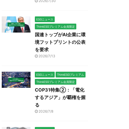
2026/7/30
ESGニュース
ThinkESGプレミアム会員限定
国連トップがAI企業に環
境フットプリントの公表
を要求
2026/7/13
ESGニュース
ThinkESGプレミアム
ThinkESGプレミアム会員限定
COP31特集②：「電化
するアジア」が覇権を握
る
2026/7/8