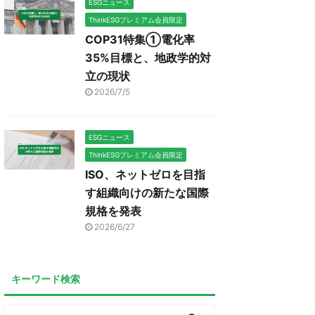
ESGニュース
ThinkESGプレミアム会員限定
COP31特集①電化率
35%目標と、地政学的対
立の現状
2026/7/5
ESGニュース
ThinkESGプレミアム会員限定
ISO、ネットゼロを目指
す組織向けの新たな国際
規格を発表
2026/6/27
キーワード検索