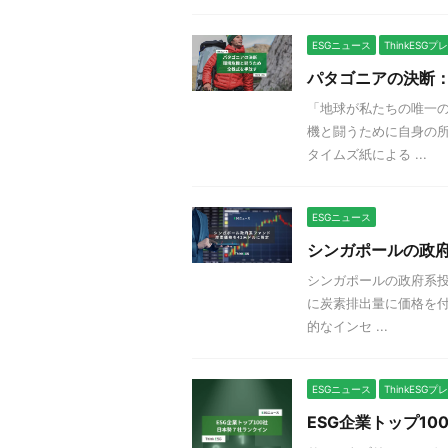
ESGニュース
ThinkESG
パタゴニアの決断
「地球が私たちの唯一の
機と闘うために自身の所
タイムズ紙による ...
ESGニュース
シンガポールの政府
シンガポールの政府系投
に炭素排出量に価格を付
的なインセ ...
ESGニュース
ThinkESG
ESG企業トップ1