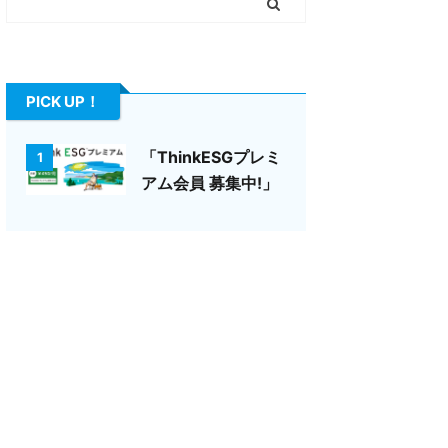
PICK UP！
「ThinkESGプレミ
1
アム会員 募集中!」