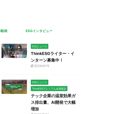
G動画
ESGインタビュー
ESGニュース
ThinkESGライター・イ
ンターン募集中！
2024/4/15
ESGニュース
ThinkESGプレミアム会員限定
テック企業の温室効果ガ
ス排出量、AI開発で大幅
増加