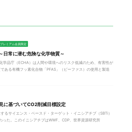
ESGプレミアム会員限定
案～日常に潜む危険な化学物質～
欧州化学品庁（ECHA）は人間や環境へのリスク低減のため、有害性が
である有機フッ素化合物「PFAS」（ピーファス）の使用と製造
知見に基づいてCO2削減目標設定
するサイエンス・ベースド・ターゲット・イニシアチブ（SBTi）
加わった。このイニシアチブはWWF、CDP、世界資源研究所