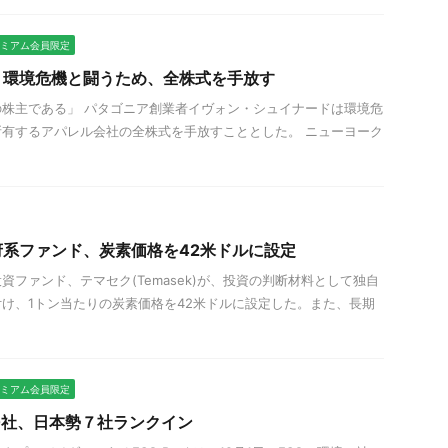
プレミアム会員限定
：環境危機と闘うため、全株式を手放す
株主である」 パタゴニア創業者イヴォン・シュイナードは環境危
有するアパレル会社の全株式を手放すこととした。 ニューヨーク
系ファンド、炭素価格を42米ドルに設定
資ファンド、テマセク(Temasek)が、投資の判断材料として独自
け、1トン当たりの炭素価格を42米ドルに設定した。また、長期
プレミアム会員限定
00社、日本勢７社ランクイン