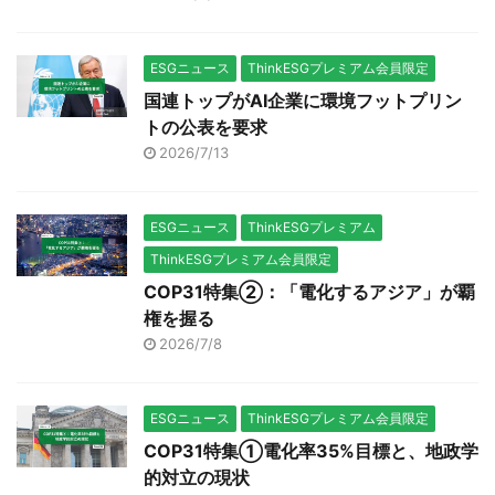
ESGニュース
ThinkESGプレミアム会員限定
国連トップがAI企業に環境フットプリン
トの公表を要求
2026/7/13
ESGニュース
ThinkESGプレミアム
ThinkESGプレミアム会員限定
COP31特集②：「電化するアジア」が覇
権を握る
2026/7/8
ESGニュース
ThinkESGプレミアム会員限定
COP31特集①電化率35%目標と、地政学
的対立の現状