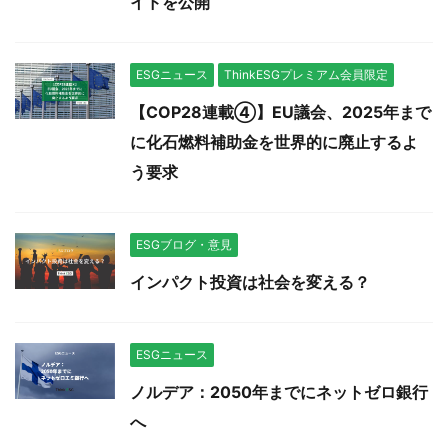
イドを公開
ESGニュース
ThinkESGプレミアム会員限定
【COP28連載④】EU議会、2025年まで
に化石燃料補助金を世界的に廃止するよ
う要求
ESGブログ・意見
インパクト投資は社会を変える？
ESGニュース
ノルデア：2050年までにネットゼロ銀行
へ