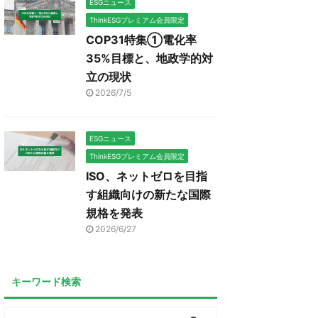
ESGニュース
ThinkESGプレミアム会員限定
COP31特集①電化率
35%目標と、地政学的対
立の現状
2026/7/5
ESGニュース
ThinkESGプレミアム会員限定
ISO、ネットゼロを目指
す組織向けの新たな国際
規格を発表
2026/6/27
キーワード検索