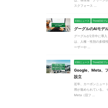
スクフォース ...
ESGニュース
ThinkESG
グーグルのAIモデ
グーグルが2月中に導入し
は、人種・性別の多様
ーザーや ...
ESGニュース
ThinkESG
Google、Met
設立
近年、カーボンニュー
用が進められている。 そ
Meta（旧フ ...