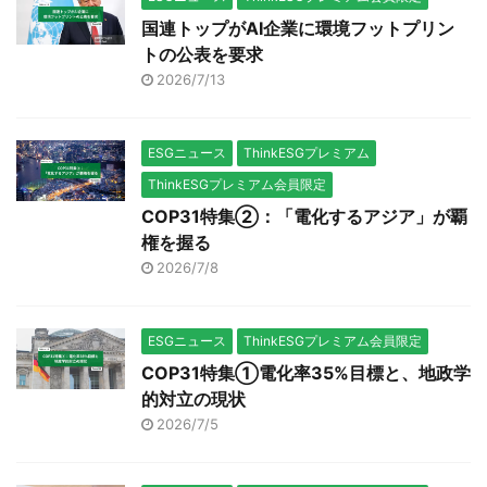
国連トップがAI企業に環境フットプリン
トの公表を要求
2026/7/13
ESGニュース
ThinkESGプレミアム
ThinkESGプレミアム会員限定
COP31特集②：「電化するアジア」が覇
権を握る
2026/7/8
ESGニュース
ThinkESGプレミアム会員限定
COP31特集①電化率35%目標と、地政学
的対立の現状
2026/7/5