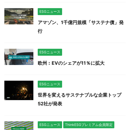
ESGニュース
アマゾン、1千億円規模「サステナ債」発
行
ESGニュース
欧州︰EVのシェアが11％に拡大
ESGニュース
世界を変えるサステナブルな企業トップ
52社が発表
ESGニュース
ThinkESGプレミアム会員限定