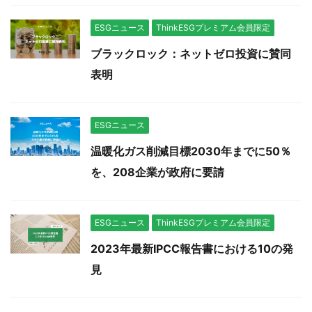
ESGニュース
ThinkESGプレミアム会員限定
ブラックロック：ネットゼロ投資に賛同
表明
ESGニュース
温暖化ガス削減目標2030年までに50％
を、208企業が政府に要請
ESGニュース
ThinkESGプレミアム会員限定
2023年最新IPCC報告書における10の発
見