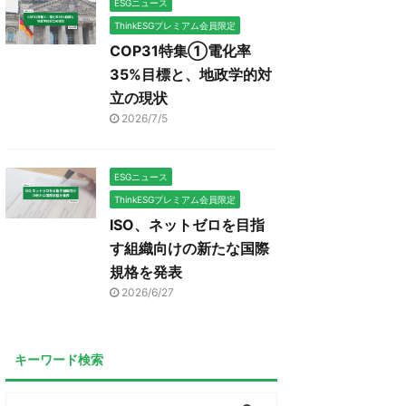
ESGニュース
ThinkESGプレミアム会員限定
COP31特集①電化率
35%目標と、地政学的対
立の現状
2026/7/5
ESGニュース
ThinkESGプレミアム会員限定
ISO、ネットゼロを目指
す組織向けの新たな国際
規格を発表
2026/6/27
キーワード検索