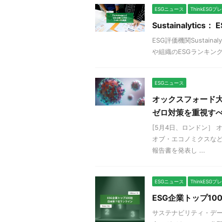
ESGニュース
ThinkESG
Sustainalyti
ESG評価機関Sustain
や組織のESGランキング
ESGニュース
オックスフォード大
ゼロ対策を重視す
[5月4日、ロンドン］
オブ・エコノミクスなど
報告書を発表し ...
ESGニュース
ThinkESG
ESG企業トップ1
サステナビリティ・データ