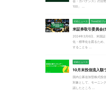
会・ガバナンス）の分野
100」 ...
ESGニュース
ThinkESG
米証券取引委員会(
2024年3月6日、米
化・標準化を図るため、
することを ...
ESGニュース
10月末投信流入額
国内公募追加型株式投
対象として、モーニング
認したところ ...