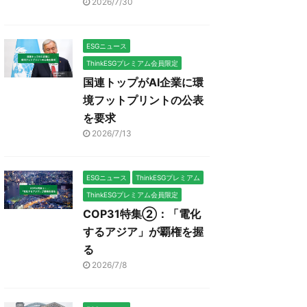
2026/7/30
ESGニュース
ThinkESGプレミアム会員限定
国連トップがAI企業に環
境フットプリントの公表
を要求
2026/7/13
ESGニュース
ThinkESGプレミアム
ThinkESGプレミアム会員限定
COP31特集②：「電化
するアジア」が覇権を握
る
2026/7/8