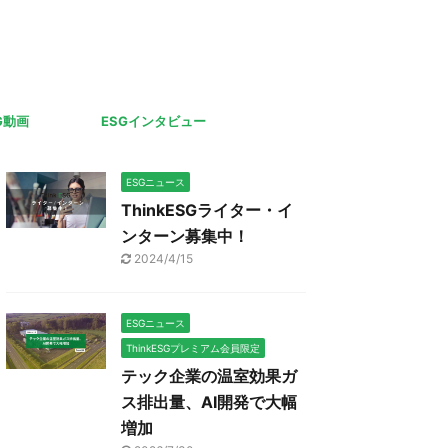
G動画
ESGインタビュー
ESGニュース
ThinkESGライター・イ
ンターン募集中！
2024/4/15
ESGニュース
ThinkESGプレミアム会員限定
テック企業の温室効果ガ
ス排出量、AI開発で大幅
増加