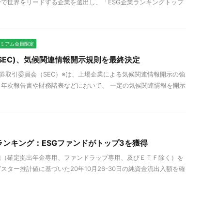
で世界をリードする企業を選出し、「ESG企業ランキングトップ
プレミアム会員限定
SEC)、気候関連情報開示規則を最終決定
国証券取引委員会（SEC）※は、上場企業による気候関連情報開示の強
年次報告書や財務諸表などにおいて、 一定の気候関連情報を開示
ランキング：ESGファンドがトップ3を獲得
信（確定拠出年金専用、ファンドラップ専用、及びＥＴＦ除く）を
スター推計値に基づいた20年10月26-30日の純資金流出入額を確