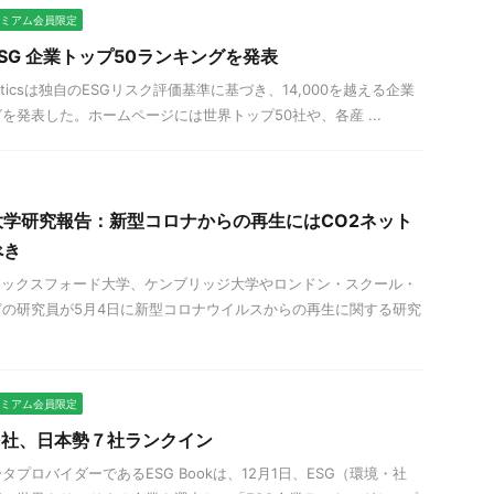
プレミアム会員限定
cs： ESG 企業トップ50ランキングを発表
alyticsは独自のESGリスク評価基準に基づき、14,000を越える企業
を発表した。ホームページには世界トップ50社や、各産 ...
学研究報告：新型コロナからの再生にはCO2ネット
べき
 オックスフォード大学、ケンブリッジ大学やロンドン・スクール・
の研究員が5月4日に新型コロナウイルスからの再生に関する研究
プレミアム会員限定
00社、日本勢７社ランクイン
プロバイダーであるESG Bookは、12月1日、ESG（環境・社