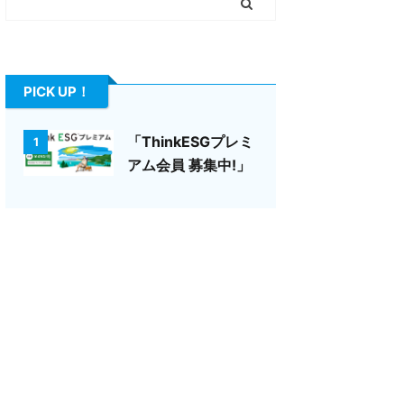
PICK UP！
「ThinkESGプレミ
1
アム会員 募集中!」