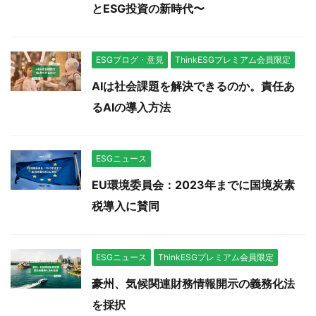
とESG投資の新時代〜
ESGブログ・意見
ThinkESGプレミアム会員限定
AIは社会課題を解決できるのか。責任あ
るAIの導入方法
ESGニュース
EU環境委員会：2023年までに国境炭素
税導入に賛同
ESGニュース
ThinkESGプレミアム会員限定
豪州、気候関連財務情報開示の義務化法
を採択