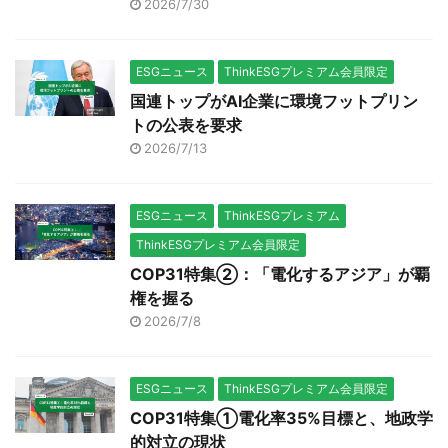
2026/7/30
ESGニュース
ThinkESGプレミアム会員限定
国連トップがAI企業に環境フットプリン
トの公表を要求
2026/7/13
ESGニュース
ThinkESGプレミアム
ThinkESGプレミアム会員限定
COP31特集②：「電化するアジア」が覇
権を握る
2026/7/8
ESGニュース
ThinkESGプレミアム会員限定
COP31特集①電化率35%目標と、地政学
的対立の現状