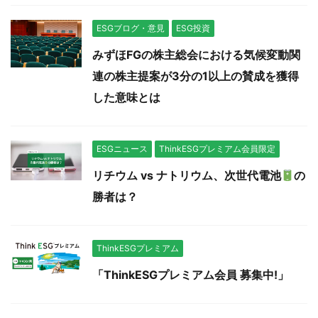
ESGブログ・意見
ESG投資
みずほFGの株主総会における気候変動関
連の株主提案が3分の1以上の賛成を獲得
した意味とは
ESGニュース
ThinkESGプレミアム会員限定
リチウム vs ナトリウム、次世代電池
の
勝者は？
ThinkESGプレミアム
「ThinkESGプレミアム会員 募集中!」