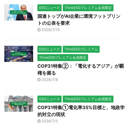
ESGニュース
ThinkESGプレミアム会員限定
国連トップがAI企業に環境フットプリン
トの公表を要求
2026/7/13
ESGニュース
ThinkESGプレミアム
ThinkESGプレミアム会員限定
COP31特集②：「電化するアジア」が覇
権を握る
2026/7/8
ESGニュース
ThinkESGプレミアム会員限定
COP31特集①電化率35%目標と、地政学
的対立の現状
2026/7/5