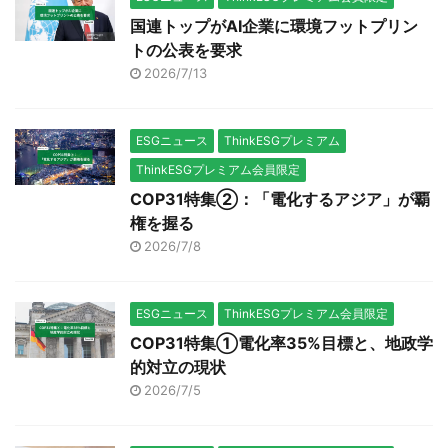
国連トップがAI企業に環境フットプリン
トの公表を要求
2026/7/13
ESGニュース
ThinkESGプレミアム
ThinkESGプレミアム会員限定
COP31特集②：「電化するアジア」が覇
権を握る
2026/7/8
ESGニュース
ThinkESGプレミアム会員限定
COP31特集①電化率35%目標と、地政学
的対立の現状
2026/7/5