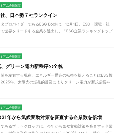
プレミアム会員限定
00社、日本勢７社ランクイン
プロバイダーであるESG Bookは、12月1日、ESG（環境・社
で世界をリードする企業を選出し、「ESG企業ランキングトップ
プレミアム会員限定
転、グリーン電力新秩序の全貌
値を左右する現在、エネルギー構造の転換を捉えることはESG投
2025年、太陽光の爆発的普及によりクリーン電力が新規需要を
プレミアム会員限定
 2021年から気候変動対策を審査する企業数を倍増
社であるブラックロックは、今年から気候変動対策を審査する企業
。対象企業数は昨年の440 社から1,000社となる。 昨年、ブラ