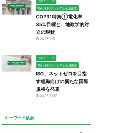
ESGニュース
ThinkESGプレミアム会員限定
COP31特集①電化率
35%目標と、地政学的対
立の現状
2026/7/5
ESGニュース
ThinkESGプレミアム会員限定
ISO、ネットゼロを目指
す組織向けの新たな国際
規格を発表
2026/6/27
キーワード検索