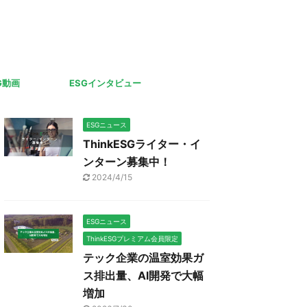
G動画
ESGインタビュー
ESGニュース
ThinkESGライター・イ
ンターン募集中！
2024/4/15
ESGニュース
ThinkESGプレミアム会員限定
テック企業の温室効果ガ
ス排出量、AI開発で大幅
増加