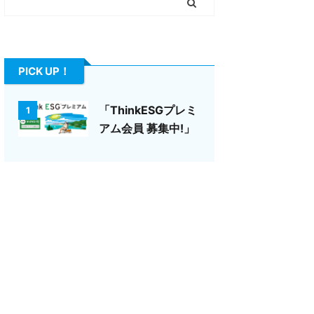
PICK UP！
「ThinkESGプレミ
1
アム会員 募集中!」