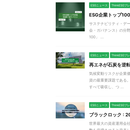
ESGニュース
ThinkESG
ESG企業トップ1
サステナビリティ・データ
会・ガバナンス）の分野
100」 ...
ESGニュース
ThinkESG
再エネが石炭を逆
気候変動リスクが企業価
資の最重要課題である。
すべて吸収し、つ ...
ESGニュース
ThinkESG
ブラックロック :
世界最大の資産運用会
数を倍増させると発表した