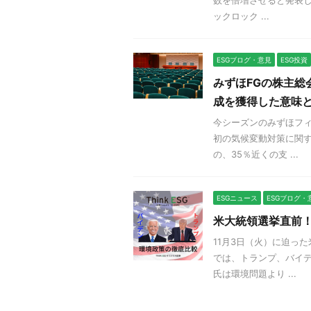
ックロック ...
ESGブログ・意見
ESG投資
みずほFGの株主総
成を獲得した意味
今シーズンのみずほフィ
初の気候変動対策に関す
の、35％近くの支 ...
ESGニュース
ESGブログ・
米大統領選挙直前
11月3日（火）に迫っ
では、トランプ、バイデ
氏は環境問題より ...