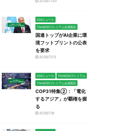
2026/7/30
ESGニュース
ThinkESGプレミアム会員限定
国連トップがAI企業に環
境フットプリントの公表
を要求
2026/7/13
ESGニュース
ThinkESGプレミアム
ThinkESGプレミアム会員限定
COP31特集②：「電化
するアジア」が覇権を握
る
2026/7/8