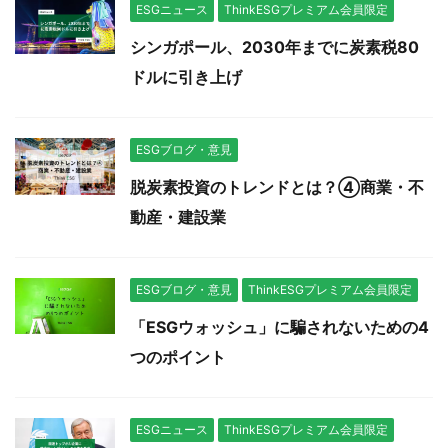
ESGニュース
ThinkESGプレミアム会員限定
シンガポール、2030年までに炭素税80
ドルに引き上げ
ESGブログ・意見
脱炭素投資のトレンドとは？④商業・不
動産・建設業
ESGブログ・意見
ThinkESGプレミアム会員限定
「ESGウォッシュ」に騙されないための4
つのポイント
ESGニュース
ThinkESGプレミアム会員限定