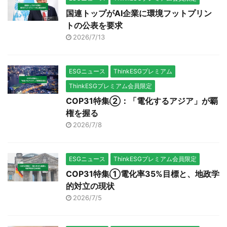
国連トップがAI企業に環境フットプリン
トの公表を要求
2026/7/13
ESGニュース
ThinkESGプレミアム
ThinkESGプレミアム会員限定
COP31特集②：「電化するアジア」が覇
権を握る
2026/7/8
ESGニュース
ThinkESGプレミアム会員限定
COP31特集①電化率35%目標と、地政学
的対立の現状
2026/7/5