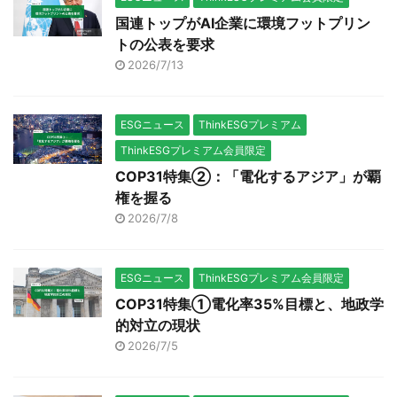
国連トップがAI企業に環境フットプリン
トの公表を要求
2026/7/13
ESGニュース
ThinkESGプレミアム
ThinkESGプレミアム会員限定
COP31特集②：「電化するアジア」が覇
権を握る
2026/7/8
ESGニュース
ThinkESGプレミアム会員限定
COP31特集①電化率35%目標と、地政学
的対立の現状
2026/7/5