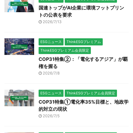
国連トップがAI企業に環境フットプリン
トの公表を要求
2026/7/13
ESGニュース
ThinkESGプレミアム
ThinkESGプレミアム会員限定
COP31特集②：「電化するアジア」が覇
権を握る
2026/7/8
ESGニュース
ThinkESGプレミアム会員限定
COP31特集①電化率35%目標と、地政学
的対立の現状
2026/7/5