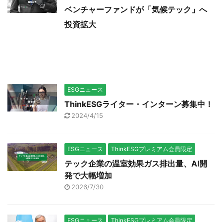
ベンチャーファンドが「気候テック」へ
投資拡大
ESGニュース
ThinkESGライター・インターン募集中！
2024/4/15
ESGニュース
ThinkESGプレミアム会員限定
テック企業の温室効果ガス排出量、AI開
発で大幅増加
2026/7/30
ESGニュース
ThinkESGプレミアム会員限定