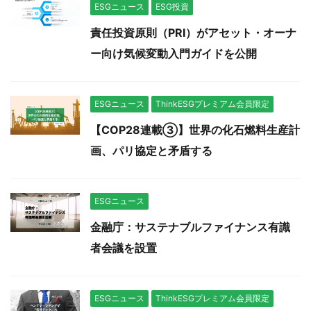
ESGニュース
ESG投資
責任投資原則（PRI）がアセット・オーナ
ー向け気候変動入門ガイドを公開
ESGニュース
ThinkESGプレミアム会員限定
【COP28連載③】世界の化石燃料生産計
画、パリ協定と矛盾する
ESGニュース
金融庁：サステナブルファイナンス有識
者会議を設置
ESGニュース
ThinkESGプレミアム会員限定